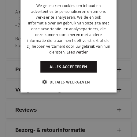
We gebruiken cookies om inhoud en
advertenties te personaliseren en om ons
Afmetingen:
verkeer te analyseren. We delen ook
- D 53 cm x B 48 cm x H 85 cm
informatie over uw gebruik van onze site met
- Zithoogte: 48 cm
onze advertentie- en analysepartners, die
deze kunnen combineren met andere
Bestel KICK kuipstoel VELVET eenvoudig online of
informatie die u aan hen heeft verstrekt of die
kom proefzitten in onze sfeervolle showroom.
zij hebben verzameld door uw gebruik van hun
diensten.
Lees verder
ALLES ACCEPTEREN
Productdetails
DETAILS WEERGEVEN
Veelgestelde vragen
Reviews
Bezorg- & retourinformatie