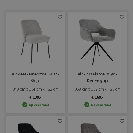
Aan
Aan
verlanglijst
verlangli
toevoegen
toevoe
Kick eetkamerstoel Britt -
Kick draaistoel Miyo -
Grijs
Donkergrijs
B49 cm x D61 cm x H82 cm
B58 cm x D57 cm x H80 cm
€ 139,-
€ 169,-
Op voorraad
Op voorraad
Aan
Aan
verlanglijst
verlangli