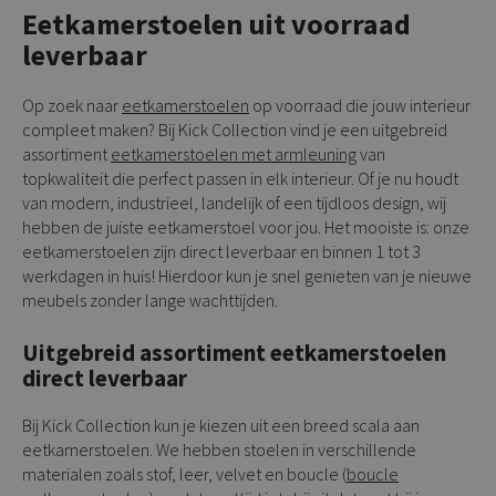
Eetkamerstoelen uit voorraad
leverbaar
Op zoek naar
eetkamerstoelen
op voorraad die jouw interieur
compleet maken? Bij Kick Collection vind je een uitgebreid
assortiment
eetkamerstoelen met armleuning
van
topkwaliteit die perfect passen in elk interieur. Of je nu houdt
van modern, industrieel, landelijk of een tijdloos design, wij
hebben de juiste eetkamerstoel voor jou. Het mooiste is: onze
eetkamerstoelen zijn direct leverbaar en binnen 1 tot 3
werkdagen in huis! Hierdoor kun je snel genieten van je nieuwe
meubels zonder lange wachttijden.
Uitgebreid assortiment eetkamerstoelen
direct leverbaar
Bij Kick Collection kun je kiezen uit een breed scala aan
eetkamerstoelen. We hebben stoelen in verschillende
materialen zoals stof, leer, velvet en boucle (
boucle