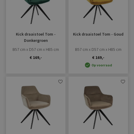
Kick draaistoel Tom -
Kick draaistoel Tom - Goud
Donkergroen
B57 cm x D57 cm x H85 cm
B57 cm x D57 cm x H85 cm
€ 169,-
€ 169,-
Op voorraad
Aan
Aan
verlanglijst
verlangli
toevoegen
toevoe