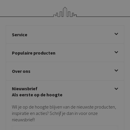
Service
Bestellen
Populaire producten
Betalen & annuleren
Bezorgen & afhalen
Eetkamerstoelen
Ruilen & retourneren
Over ons
Draaibare eetkamerstoelen
Klachtafhandeling
Stoelen met armleuning
Disclaimer & Garantie
Over KICK
Beige stoelen
Algemene voorwaarden
Nieuwsbrief
Showroom
Taupe stoelen
Privacy policy
Als eerste op de hoogte
Contact
Tuinstoelen
Verkooppunten
Barkrukken
Wil je op de hoogte blijven van de nieuwste producten,
Onderhoudsproducten
Bijzettafels
inspiratie en acties? Schrijf je dan in voor onze
Vloerbescherming
nieuwsbrief!
Giftcards
Zakelijk bestellen