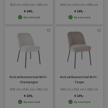
B56 cm x D56 cm x H86 cm
B56 cm x D56 cm x H86 cm
€ 169,-
€ 169,-
Op voorraad
Op voorraad
Aan
Aan
verlanglijst
verlangli
toevoegen
toevoe
Kick eetkamerstoel Britt -
Kick eetkamerstoel Britt -
Champagne
Taupe
B49 cm x D61 cm x H82 cm
B49 cm x D61 cm x H82 cm
€ 139,-
€ 139,-
Op voorraad
Op voorraad