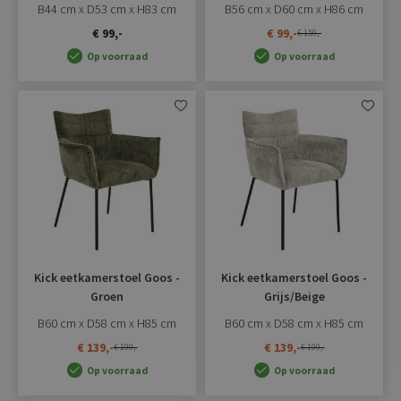
B44 cm x D53 cm x H83 cm
B56 cm x D60 cm x H86 cm
€ 99,-
€ 99,-
€ 159,-
Op voorraad
Op voorraad
Aan
Aan
verlanglijst
verlangli
toevoegen
toevoe
Kick eetkamerstoel Goos -
Kick eetkamerstoel Goos -
Groen
Grijs/Beige
B60 cm x D58 cm x H85 cm
B60 cm x D58 cm x H85 cm
€ 139,-
€ 139,-
€ 199,-
€ 199,-
Op voorraad
Op voorraad