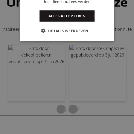
Ontdek Kick bij onze
hun diensten.
Lees verder
klanten thuis
ALLES ACCEPTEREN
Inspireer anderen door #yeskickcollection of @kickcollection.nl te
DETAILS WEERGEVEN
gebruiken op Instagram