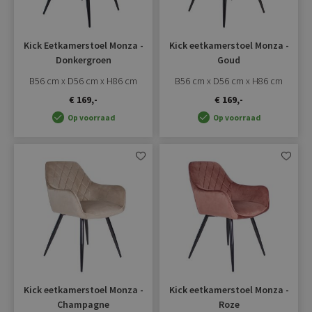
Kick Eetkamerstoel Monza -
Kick eetkamerstoel Monza -
Donkergroen
Goud
B56 cm x D56 cm x H86 cm
B56 cm x D56 cm x H86 cm
€ 169,-
€ 169,-
Op voorraad
Op voorraad
Aan
Aan
verlanglijst
verlangli
toevoegen
toevoe
Kick eetkamerstoel Monza -
Kick eetkamerstoel Monza -
Champagne
Roze