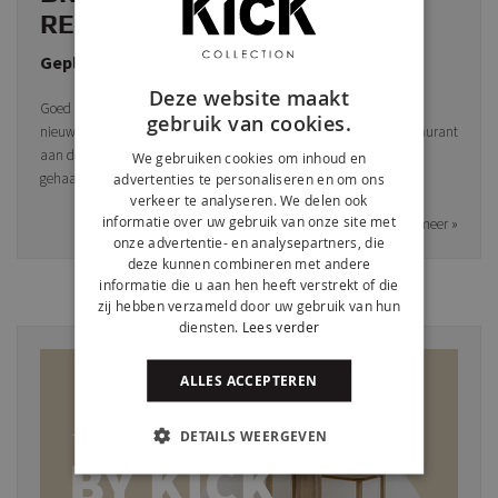
RESTAURANT 273!
Geplaatst:
Februari 25, 2025
Door:
Kick Kick
Deze website maakt
Goed nieuws! Onze bestseller Draaistoel Tom heeft een geweldige
gebruik van cookies.
nieuwe plek gekregen: Restaurant 273 in Utrecht. Dit stijlvolle restaurant
aan de Oudegracht heeft maar liefst 22 van deze toppers in huis
We gebruiken cookies om inhoud en
gehaald, benieuwd hoe ze staan? Lees snel verder!
advertenties te personaliseren en om ons
verkeer te analyseren. We delen ook
informatie over uw gebruik van onze site met
Lees meer »
onze advertentie- en analysepartners, die
deze kunnen combineren met andere
informatie die u aan hen heeft verstrekt of die
zij hebben verzameld door uw gebruik van hun
diensten.
Lees verder
ALLES ACCEPTEREN
DETAILS WEERGEVEN