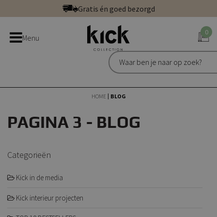
Ga
Betaal veilig: direct, achteraf of in 3 delen
direct
Bestel bij de officiële Kick webshop
door
0
Uitstekend | 300+ reviews
Menu
naar
Gratis én goed bezorgd
de
inhoud
HOME
BLOG
PAGINA 3 - BLOG
Categorieën
Kick in de media
Kick interieur projecten