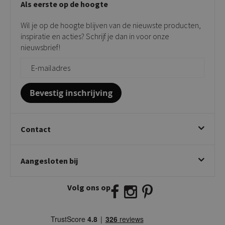
Als eerste op de hoogte
Contact
Tuinstoelen
Verkooppunten
Barkrukken
Wil je op de hoogte blijven van de nieuwste producten,
Onderhoudsproducten
Bijzettafels
inspiratie en acties? Schrijf je dan in voor onze
Vloerbescherming
nieuwsbrief!
Giftcards
Zakelijk bestellen
Bevestig inschrijving
Contact
Kick Collection
Aangesloten bij
Twijnstraweg 2
2941 BW Lekkerkerk
Volg ons op
E:
info@kickcollection.nl
T:
0180-660999