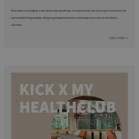
Deze bank is verkrijgbaar in een aantal vaste opstellingen. De bank beschikt over losse rug en zit kussens met
een kwalitatief hoogwaardige vulling en goed gepositioneerde armleuningen wat zorgt voor het ultieme
zitcomfort.
Lees meer »