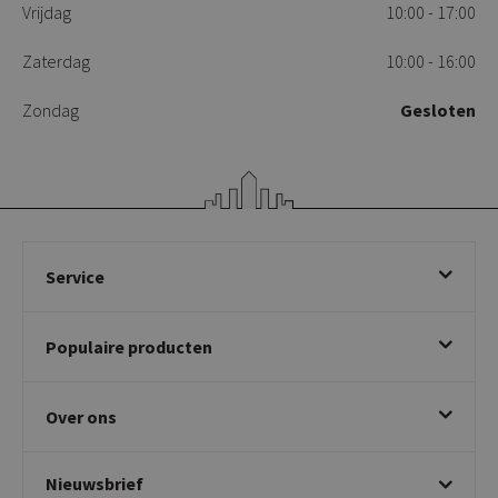
Vrijdag
10:00 - 17:00
Zaterdag
10:00 - 16:00
Zondag
Gesloten
Service
Bestellen
Populaire producten
Betalen & annuleren
Bezorgen & afhalen
Eetkamerstoelen
Ruilen & retourneren
Over ons
Draaibare eetkamerstoelen
Klachtafhandeling
Stoelen met armleuning
Disclaimer & Garantie
Over KICK
Beige stoelen
Algemene voorwaarden
Nieuwsbrief
Showroom
Taupe stoelen
Privacy policy