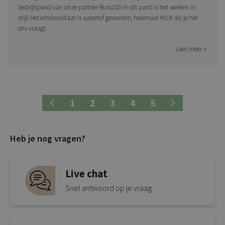
bedrijfspand van onze partner Buro210! In dit pand is het werken in
stijl! Het eindresultaat is supertof geworden, helemaal KICK als je het
ons vraagt.
Lees meer »
Pagina
Pagina
Vorige
Pagina
Pagina
Je leest momenteel pagin
Pagina
Pagina
Pagina
Volgende
1
2
3
4
5
Heb je nog vragen?
Live chat
Snel antwoord op je vraag