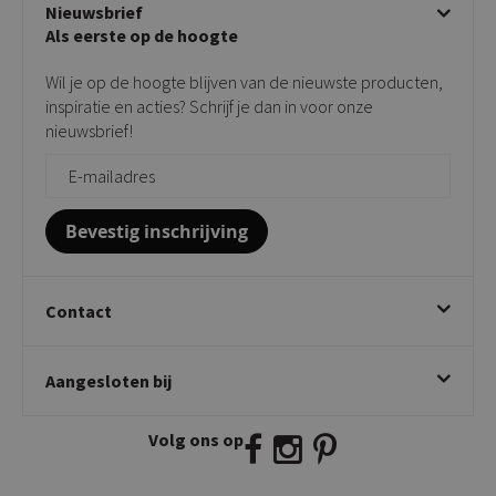
Nieuwsbrief
Showroom
Taupe stoelen
Privacy policy
Als eerste op de hoogte
Contact
Tuinstoelen
Verkooppunten
Barkrukken
Wil je op de hoogte blijven van de nieuwste producten,
Onderhoudsproducten
Bijzettafels
inspiratie en acties? Schrijf je dan in voor onze
Vloerbescherming
nieuwsbrief!
Giftcards
Zakelijk bestellen
Bevestig inschrijving
Contact
Kick Collection
Aangesloten bij
Twijnstraweg 2
2941 BW Lekkerkerk
Volg ons op
E:
info@kickcollection.nl
T:
0180-660999