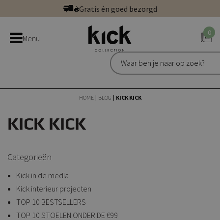
Ga
Betaal veilig: direct, achteraf of in 3 delen
direct
Bestel bij de officiële Kick webshop
door
0
Uitstekend | 300+ reviews
Menu
naar
Gratis én goed bezorgd
de
inhoud
HOME
BLOG
KICK KICK
KICK KICK
Categorieën
Kick in de media
Kick interieur projecten
TOP 10 BESTSELLERS
TOP 10 STOELEN ONDER DE €99