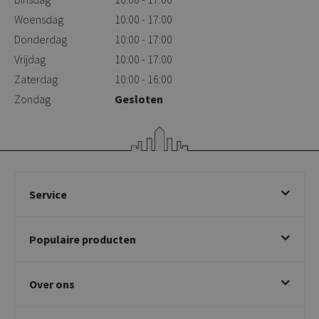
Woensdag
10:00 - 17:00
Donderdag
10:00 - 17:00
Vrijdag
10:00 - 17:00
Zaterdag
10:00 - 16:00
Zondag
Gesloten
Service
Bestellen
Populaire producten
Betalen & annuleren
Bezorgen & afhalen
Eetkamerstoelen
Ruilen & retourneren
Over ons
Draaibare eetkamerstoelen
Klachtafhandeling
Stoelen met armleuning
Disclaimer & Garantie
Over KICK
Beige stoelen
Algemene voorwaarden