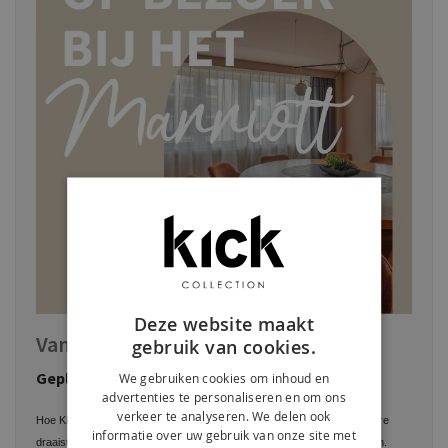
Deze website maakt
Van Lekkerkerk naar Wenen
gebruik van cookies.
Geplaatst:
Juni 03, 2026
Door:
Kick Kick
We gebruiken cookies om inhoud en
advertenties te personaliseren en om ons
verkeer te analyseren. We delen ook
Hoe KICK is dit! Met trots hebben wij een mooie order van onze populaire
informatie over uw gebruik van onze site met
draaistoel MIYO mogen leveren aan het stijlvolle Marriott Hotel in Wenen.