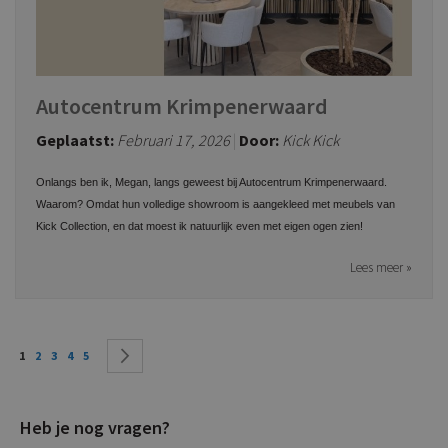
Autocentrum Krimpenerwaard
Geplaatst:
Februari 17, 2026
Door:
Kick Kick
Onlangs ben ik, Megan, langs geweest bij Autocentrum Krimpenerwaard.
Waarom? Omdat hun volledige showroom is aangekleed met meubels van
Kick Collection, en dat moest ik natuurlijk even met eigen ogen zien!
Lees meer »
Pagina
Je leest momenteel pagina
Pagina
Pagina
Pagina
Pagina
Pagina
Volgende
1
2
3
4
5
Heb je nog vragen?