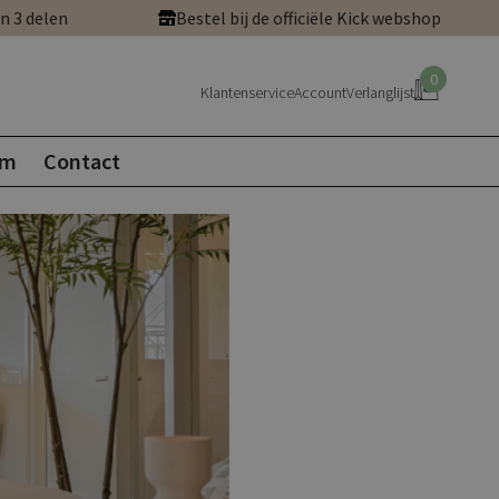
in 3 delen
Bestel bij de officiële Kick webshop
0
Klantenservice
Account
Verlanglijst
om
Contact