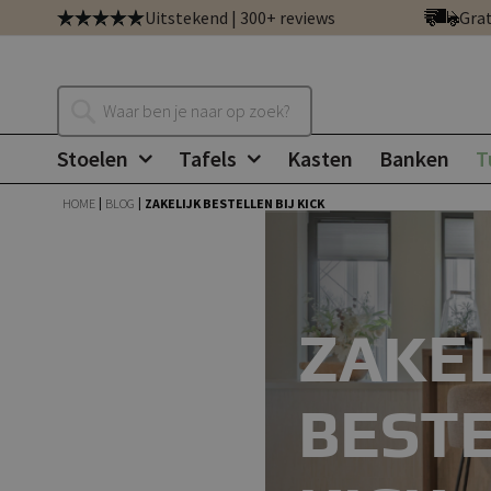
Ga
Uitstekend | 300+ reviews
Grat
direct
door
naar
Zoeken
de
inhoud
Stoelen
Tafels
Kasten
Banken
T
HOME
BLOG
ZAKELIJK BESTELLEN BIJ KICK
ZAKEL
BESTE