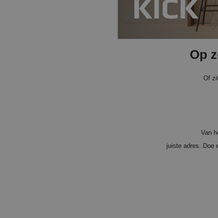
KICK
Op z
Of zi
Van ho
juiste adres. Doe