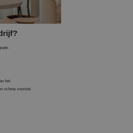
rijf?
grade.
aan het
n scherp voorstel.