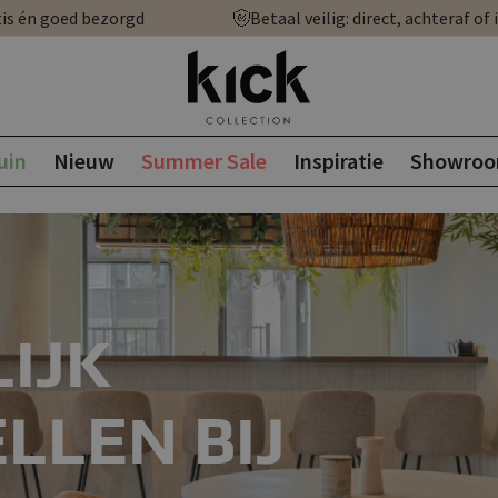
is én goed bezorgd
Betaal veilig: direct, achteraf of 
uin
Nieuw
Summer Sale
Inspiratie
Showro
IJK
LLEN BIJ