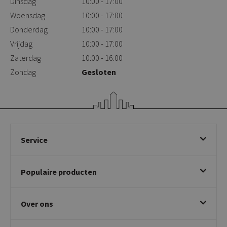
Dinsdag
10:00 - 17:00
Woensdag
10:00 - 17:00
Donderdag
10:00 - 17:00
Vrijdag
10:00 - 17:00
Zaterdag
10:00 - 16:00
Zondag
Gesloten
Service
Bestellen
Populaire producten
Betalen & annuleren
Bezorgen & afhalen
Eetkamerstoelen
Ruilen & retourneren
Over ons
Draaibare eetkamerstoelen
Klachtafhandeling
Stoelen met armleuning
Disclaimer & Garantie
Over KICK
Beige stoelen