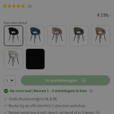
Rating:
(5)
100
100
% of
€ 159,-
Kies een kleur
In winkelwagen
Op voorraad
| Binnen 1 - 5 werkdagen in huis
Gratis thuisbezorgd in NL & BE
Bestel bij de officiële Kick Collection webshop
Betaal veilig hoe jij wilt: direct, achteraf of in 3 delen