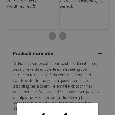
Productinformatie
De kick eetkamerstoel Dean past in ieder interieur,
deze unieke stoel is bekleed met een grove
katoenen textuurstof. En in combinatie met het
zwarte stalen frame geeft hij jouw interieur de
uitstraling die je zoekt. Helemaal Kick toch? Met
eetkamerstoel Dean geniet je avonden van gezellige
etentjes met vrienden en familie. Verkrijgbaar in
meerdere kleuren dus mix and match voor het
ultieme resultaat!