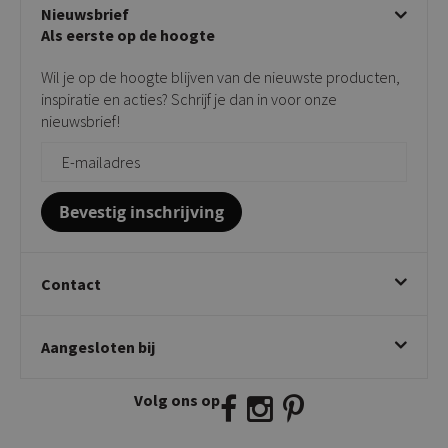
Algemene voorwaarden
Nieuwsbrief
Showroom
Taupe stoelen
Privacy policy
Als eerste op de hoogte
Contact
Tuinstoelen
Verkooppunten
Barkrukken
Wil je op de hoogte blijven van de nieuwste producten,
Onderhoudsproducten
Bijzettafels
inspiratie en acties? Schrijf je dan in voor onze
Vloerbescherming
nieuwsbrief!
Giftcards
Zakelijk bestellen
Bevestig inschrijving
Contact
Kick Collection
Aangesloten bij
Twijnstraweg 2
2941 BW Lekkerkerk
Volg ons op
E:
info@kickcollection.nl
T:
0180-660999