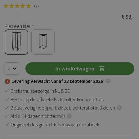
Rating:
(2)
100
100
% of
€ 99,-
Kies een kleur
In winkelwagen
Levering verwacht vanaf 23 september 2026
Gratis thuisbezorgd in NL & BE
Bestel bij de officiële Kick Collection webshop
Betaal veilig hoe jij wilt: direct, achteraf of in 3 delen
Altijd 14 dagen zichttermijn
Origineel design rechtstreeks van de fabriek