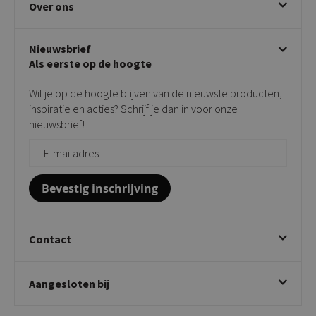
Over ons
Draaibare eetkamerstoelen
Klachtafhandeling
Stoelen met armleuning
Disclaimer & Garantie
Over KICK
Beige stoelen
Algemene voorwaarden
Nieuwsbrief
Showroom
Taupe stoelen
Privacy policy
Als eerste op de hoogte
Contact
Tuinstoelen
Verkooppunten
Barkrukken
Wil je op de hoogte blijven van de nieuwste producten,
Onderhoudsproducten
Bijzettafels
inspiratie en acties? Schrijf je dan in voor onze
Vloerbescherming
nieuwsbrief!
Giftcards
Zakelijk bestellen
Bevestig inschrijving
Contact
Kick Collection
Aangesloten bij
Twijnstraweg 2
2941 BW Lekkerkerk