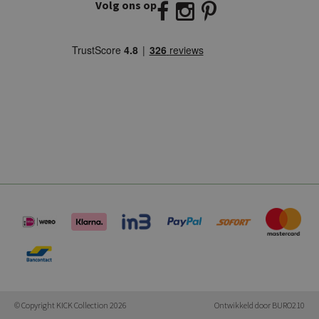
Volg ons op
E:
info@kickcollection.nl
T:
0180-660999
© Copyright KICK Collection 2026
Ontwikkeld door
BURO210