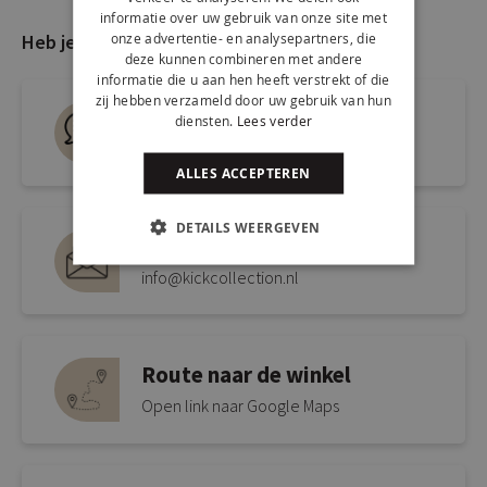
informatie over uw gebruik van onze site met
onze advertentie- en analysepartners, die
Heb je nog vragen?
deze kunnen combineren met andere
informatie die u aan hen heeft verstrekt of die
zij hebben verzameld door uw gebruik van hun
Live chat
diensten.
Lees verder
Snel antwoord op je vraag
ALLES ACCEPTEREN
DETAILS WEERGEVEN
Mail ons via
info@kickcollection.nl
Route naar de winkel
Open link naar Google Maps