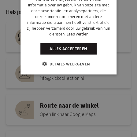
informatie over uw gebruik van onze site met
onze advertentie- en analysepartners, die
Heb je nog vragen?
deze kunnen combineren met andere
informatie die u aan hen heeft verstrekt of die
zij hebben verzameld door uw gebruik van hun
Live chat
diensten.
Lees verder
Snel antwoord op je vraag
ALLES ACCEPTEREN
DETAILS WEERGEVEN
Mail ons via
info@kickcollection.nl
Route naar de winkel
Open link naar Google Maps