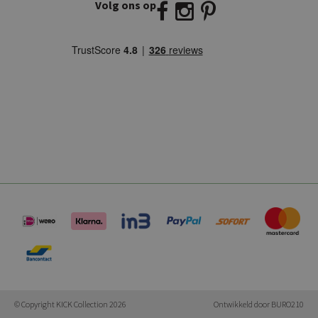
Volg ons op
E:
info@kickcollection.nl
T:
0180-660999
© Copyright KICK Collection 2026
Ontwikkeld door
BURO210