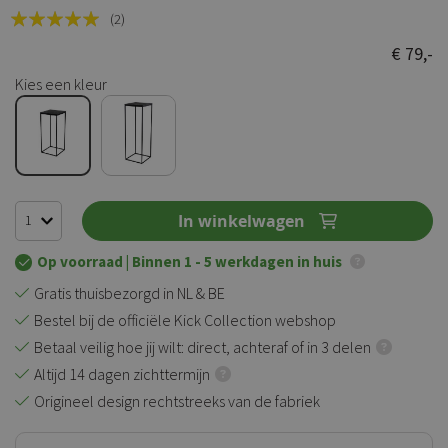
Rating:
(2)
100
100
% of
€ 79,-
Kies een kleur
In winkelwagen
Op voorraad
| Binnen 1 - 5 werkdagen in huis
Gratis thuisbezorgd in NL & BE
Bestel bij de officiële Kick Collection webshop
Betaal veilig hoe jij wilt: direct, achteraf of in 3 delen
Altijd 14 dagen zichttermijn
Origineel design rechtstreeks van de fabriek