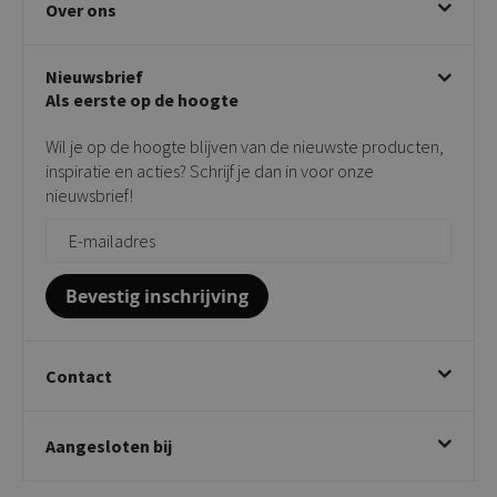
Over ons
Draaibare eetkamerstoelen
Klachtafhandeling
Stoelen met armleuning
Disclaimer & Garantie
Over KICK
Beige stoelen
Algemene voorwaarden
Nieuwsbrief
Showroom
Taupe stoelen
Privacy policy
Als eerste op de hoogte
Contact
Tuinstoelen
Verkooppunten
Barkrukken
Wil je op de hoogte blijven van de nieuwste producten,
Onderhoudsproducten
Bijzettafels
inspiratie en acties? Schrijf je dan in voor onze
Vloerbescherming
nieuwsbrief!
Giftcards
Zakelijk bestellen
Bevestig inschrijving
Contact
Kick Collection
Aangesloten bij
Twijnstraweg 2
2941 BW Lekkerkerk