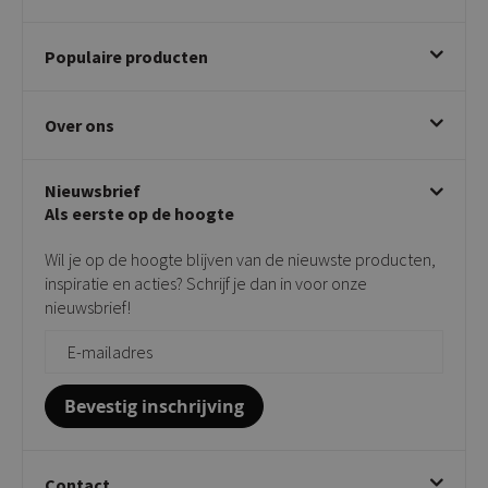
Bestellen
Populaire producten
Betalen & annuleren
Bezorgen & afhalen
Eetkamerstoelen
Ruilen & retourneren
Over ons
Draaibare eetkamerstoelen
Klachtafhandeling
Stoelen met armleuning
Disclaimer & Garantie
Over KICK
Beige stoelen
Algemene voorwaarden
Nieuwsbrief
Showroom
Taupe stoelen
Privacy policy
Als eerste op de hoogte
Contact
Tuinstoelen
Verkooppunten
Barkrukken
Wil je op de hoogte blijven van de nieuwste producten,
Onderhoudsproducten
Bijzettafels
inspiratie en acties? Schrijf je dan in voor onze
Vloerbescherming
nieuwsbrief!
Giftcards
Zakelijk bestellen
Bevestig inschrijving
Contact