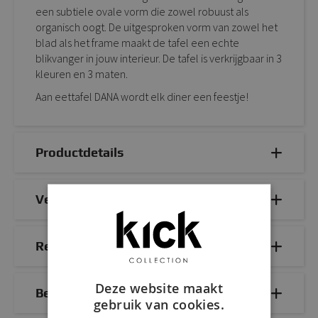
een subtiele ovale vorm die zowel robuust als
organisch oogt. De uitgesproken vorm van zowel het
blad als het frame maakt de tafel een echte
blikvanger in jouw interieur. De tafel is verkrijgbaar in 3
kleuren en 3 maten.
Aan eettafel DANA wordt elk diner een feestje!
Productdetails
Veelgestelde vragen
Reviews
Deze website maakt
Bezorg- & retourinformatie
gebruik van cookies.