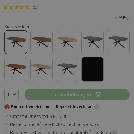
Rating:
(5)
100
100
% of
€ 699,-
Kies een kleur
In winkelwagen
Binnen 1 week in huis |
Beperkt leverbaar
Gratis thuisbezorgd in NL & BE
Bestel bij de officiële Kick Collection webshop
Betaal veilig hoe jij wilt: direct, achteraf of in 3 delen