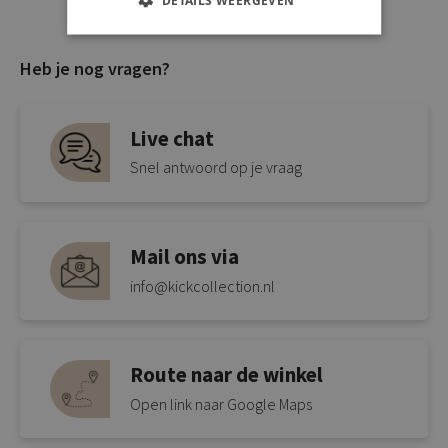
DETAILS WEERGEVEN
Heb je nog vragen?
Live chat
Snel antwoord op je vraag
Mail ons via
info@kickcollection.nl
Route naar de winkel
Open link naar Google Maps