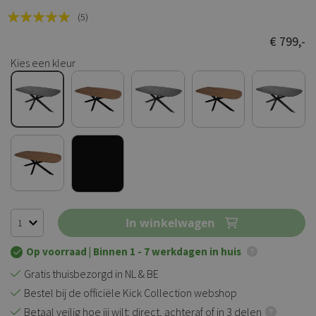
Rating:
(5)
100
100
% of
€ 799,-
Kies een kleur
In winkelwagen
Op voorraad
| Binnen 1 - 7 werkdagen in huis
Gratis thuisbezorgd in NL & BE
Bestel bij de officiële Kick Collection webshop
Betaal veilig hoe jij wilt: direct, achteraf of in 3 delen