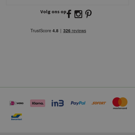
2941 BW Lekkerkerk
Volg ons op
E:
info@kickcollection.nl
T:
0180-660999