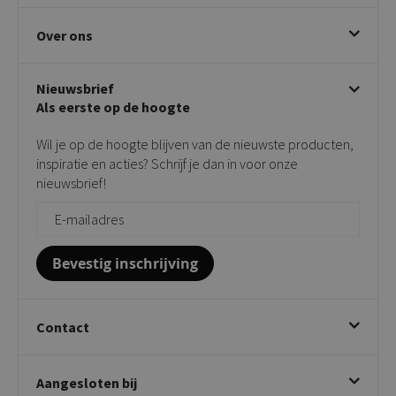
Eetkamerstoelen
Ruilen & retourneren
Over ons
Draaibare eetkamerstoelen
Klachtafhandeling
Stoelen met armleuning
Disclaimer & Garantie
Over KICK
Beige stoelen
Algemene voorwaarden
Nieuwsbrief
Showroom
Taupe stoelen
Privacy policy
Als eerste op de hoogte
Contact
Tuinstoelen
Verkooppunten
Barkrukken
Wil je op de hoogte blijven van de nieuwste producten,
Onderhoudsproducten
Bijzettafels
inspiratie en acties? Schrijf je dan in voor onze
Vloerbescherming
nieuwsbrief!
Giftcards
Zakelijk bestellen
Bevestig inschrijving
Contact
Kick Collection
Aangesloten bij
Twijnstraweg 2