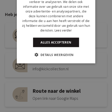
verkeer te analyseren. We delen ook
informatie over uw gebruik van onze site met
onze advertentie- en analysepartners, die
Heb je nog vragen?
deze kunnen combineren met andere
informatie die u aan hen heeft verstrekt of die
zij hebben verzameld door uw gebruik van hun
diensten.
Lees verder
Live chat
Snel antwoord op je vraag
ALLES ACCEPTEREN
DETAILS WEERGEVEN
Mail ons via
info@kickcollection.nl
Route naar de winkel
Open link naar Google Maps