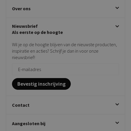
Eetkamerstoelen
Ruilen & retourneren
Over ons
Draaibare eetkamerstoelen
Klachtafhandeling
Stoelen met armleuning
Disclaimer & Garantie
Over KICK
Beige stoelen
Algemene voorwaarden
Nieuwsbrief
Showroom
Taupe stoelen
Privacy policy
Als eerste op de hoogte
Contact
Tuinstoelen
Verkooppunten
Barkrukken
Wil je op de hoogte blijven van de nieuwste producten,
Onderhoudsproducten
Bijzettafels
inspiratie en acties? Schrijf je dan in voor onze
Vloerbescherming
nieuwsbrief!
Giftcards
Zakelijk bestellen
Bevestig inschrijving
Contact
Kick Collection
Aangesloten bij
Twijnstraweg 2
2941 BW Lekkerkerk