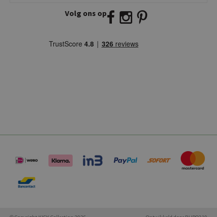
Volg ons op
E:
info@kickcollection.nl
T:
0180-660999