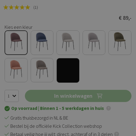
Rating:
(1)
100
100
% of
€ 89,-
Kies een kleur
In winkelwagen
Op voorraad
| Binnen 1 - 5 werkdagen in huis
Gratis thuisbezorgd in NL & BE
Bestel bij de officiële Kick Collection webshop
Betaal veilig hoe jij wilt: direct, achteraf of in 3 delen