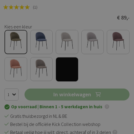
Rating:
(1)
100
100
% of
€ 89,-
Kies een kleur
In winkelwagen
Op voorraad
| Binnen 1 - 5 werkdagen in huis
Gratis thuisbezorgd in NL & BE
Bestel bij de officiële Kick Collection webshop
Betaal veilig hoe jij wilt: direct, achteraf of in 3 delen