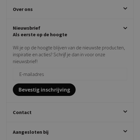
Eetkamerstoelen
Ruilen & retourneren
Over ons
Draaibare eetkamerstoelen
Klachtafhandeling
Stoelen met armleuning
Disclaimer & Garantie
Over KICK
Beige stoelen
Algemene voorwaarden
Nieuwsbrief
Showroom
Taupe stoelen
Privacy policy
Als eerste op de hoogte
Contact
Tuinstoelen
Verkooppunten
Barkrukken
Wil je op de hoogte blijven van de nieuwste producten,
Onderhoudsproducten
Bijzettafels
inspiratie en acties? Schrijf je dan in voor onze
Vloerbescherming
nieuwsbrief!
Giftcards
Zakelijk bestellen
Bevestig inschrijving
Contact
Kick Collection
Aangesloten bij
Twijnstraweg 2
2941 BW Lekkerkerk