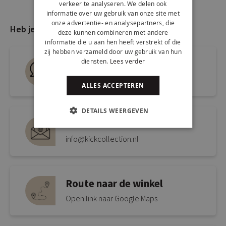
verkeer te analyseren. We delen ook
informatie over uw gebruik van onze site met
onze advertentie- en analysepartners, die
Heb je nog vragen?
deze kunnen combineren met andere
informatie die u aan hen heeft verstrekt of die
zij hebben verzameld door uw gebruik van hun
diensten.
Lees verder
Live chat
Snel antwoord op je vraag
ALLES ACCEPTEREN
DETAILS WEERGEVEN
Mail ons via
info@kickcollection.nl
Route naar de winkel
Open link naar Google Maps