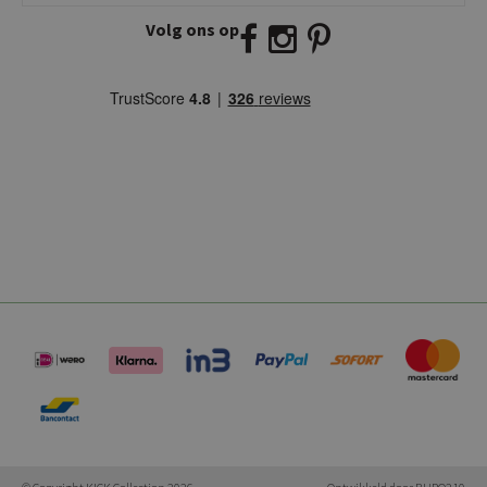
Volg ons op
E:
info@kickcollection.nl
T:
0180-660999