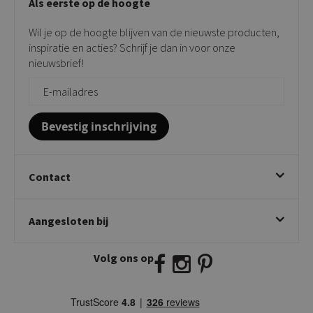
Als eerste op de hoogte
Contact
Tuinstoelen
Verkooppunten
Barkrukken
Wil je op de hoogte blijven van de nieuwste producten,
Onderhoudsproducten
Bijzettafels
inspiratie en acties? Schrijf je dan in voor onze
Vloerbescherming
nieuwsbrief!
Giftcards
Zakelijk bestellen
Bevestig inschrijving
Contact
Kick Collection
Aangesloten bij
Twijnstraweg 2
2941 BW Lekkerkerk
Volg ons op
E:
info@kickcollection.nl
T:
0180-660999