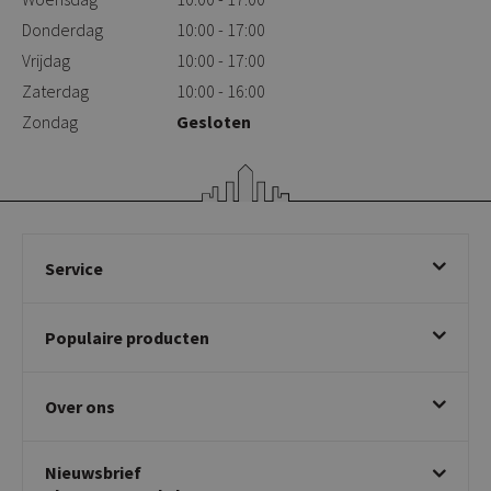
Donderdag
10:00 - 17:00
Vrijdag
10:00 - 17:00
Zaterdag
10:00 - 16:00
Zondag
Gesloten
Service
Bestellen
Populaire producten
Betalen & annuleren
Bezorgen & afhalen
Eetkamerstoelen
Ruilen & retourneren
Over ons
Draaibare eetkamerstoelen
Klachtafhandeling
Stoelen met armleuning
Disclaimer & Garantie
Over KICK
Beige stoelen
Algemene voorwaarden
Nieuwsbrief
Showroom
Taupe stoelen
Privacy policy