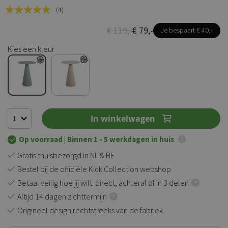
Rating:
(4)
100
100
% of
€ 119,-
€ 79,-
Je bespaart € 40,-
Kies een kleur
In winkelwagen
Op voorraad
| Binnen 1 - 5 werkdagen in huis
Gratis thuisbezorgd in NL & BE
Bestel bij de officiële Kick Collection webshop
Betaal veilig hoe jij wilt: direct, achteraf of in 3 delen
Altijd 14 dagen zichttermijn
Origineel design rechtstreeks van de fabriek