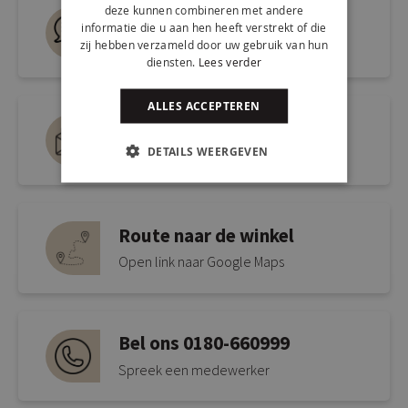
deze kunnen combineren met andere
Live chat
informatie die u aan hen heeft verstrekt of die
zij hebben verzameld door uw gebruik van hun
Snel antwoord op je vraag
diensten.
Lees verder
ALLES ACCEPTEREN
Mail ons via
DETAILS WEERGEVEN
info@kickcollection.nl
Route naar de winkel
Open link naar Google Maps
Bel ons 0180-660999
Spreek een medewerker