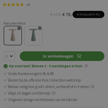
Rating:
(4)
100
100
% of
€ 119,-
€ 79,-
Je bespaart € 40,-
Kies een kleur
In winkelwagen
Op voorraad
| Binnen 1 - 5 werkdagen in huis
Gratis thuisbezorgd in NL & BE
Bestel bij de officiële Kick Collection webshop
Betaal veilig hoe jij wilt: direct, achteraf of in 3 delen
Altijd 14 dagen zichttermijn
Origineel design rechtstreeks van de fabriek