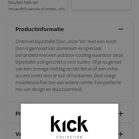
Productinformatie
Ontmoet bijzettafel Dion, onze 'Vic' met een twist!
Dion is gemaakt van aluminium en speciaal
behandeld met een outdoor-coating waardoor deze
bijzettafel ook geschikt is voor buiten. Of je nu geniet
van een zonnige middag op het terras of een extra
accent zoekt voor je tuin of huiskamer, Dion voegt
moeiteloos flair toe aan iedere ruimte. Een perfecte
mix van design en duurzaamheid.
Productdetails
Veelgestelde vragen