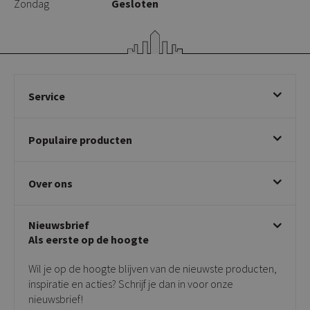
Zondag
Gesloten
Service
Bestellen
Populaire producten
Betalen & annuleren
Bezorgen & afhalen
Eetkamerstoelen
Ruilen & retourneren
Over ons
Draaibare eetkamerstoelen
Klachtafhandeling
Stoelen met armleuning
Disclaimer & Garantie
Over KICK
Beige stoelen
Algemene voorwaarden
Nieuwsbrief
Showroom
Taupe stoelen
Privacy policy
Als eerste op de hoogte
Contact
Tuinstoelen
Verkooppunten
Barkrukken
Wil je op de hoogte blijven van de nieuwste producten,
Onderhoudsproducten
Bijzettafels
inspiratie en acties? Schrijf je dan in voor onze
Vloerbescherming
nieuwsbrief!
Giftcards