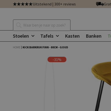
Ga
Uitstekend | 300+ reviews
Grat
direct
door
naar
Zoeken
de
inhoud
Stoelen
Tafels
Kasten
Banken
T
HOME
KICK BARKRUK FINN - 80CM - GOUD
Ga
Ga
-31%
naar
naar
het
het
einde
begin
van
van
de
de
afbeeldingen-
afbeeldingen-
gallerij
gallerij