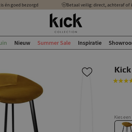
is én goed bezorgd
Betaal veilig: direct, achteraf of 
uin
Nieuw
Summer Sale
Inspiratie
Showro
Kick
Rating:
100
100
% of
Kies een 