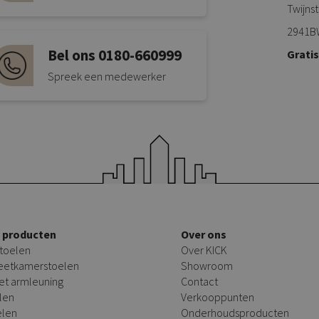
Twijns
2941B
Bel ons 0180-660999
Grati
Spreek een medewerker
e producten
Over ons
toelen
Over KICK
 eetkamerstoelen
Showroom
et armleuning
Contact
len
Verkooppunten
elen
Onderhoudsproducten