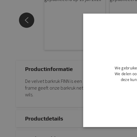
We gebruike
Productinformatie
We delen ook
deze kun
De velvet barkruk FINN is een moderne kruk met een luxe ui
frame geeft onze barkruk net dat beetje extra. Verkrijgb
wils.
Productdetails