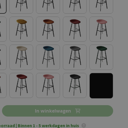
In winkelwagen
oorraad
| Binnen 1 - 5 werkdagen in huis