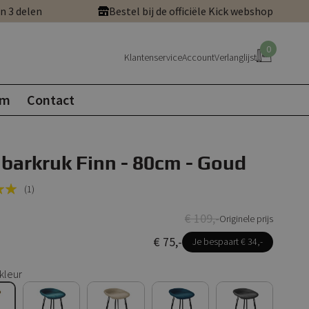
in 3 delen
Bestel bij de officiële Kick webshop
0
Klantenservice
Account
Verlanglijst
om
Contact
 barkruk Finn - 80cm - Goud
(1)
€ 109,-
Originele prijs
€ 75,-
Je bespaart € 34,-
kleur