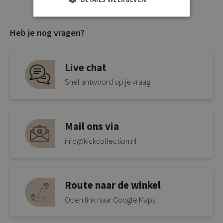
Heb je nog vragen?
Live chat
Snel antwoord op je vraag
Mail ons via
info@kickcollection.nl
Route naar de winkel
Open link naar Google Maps