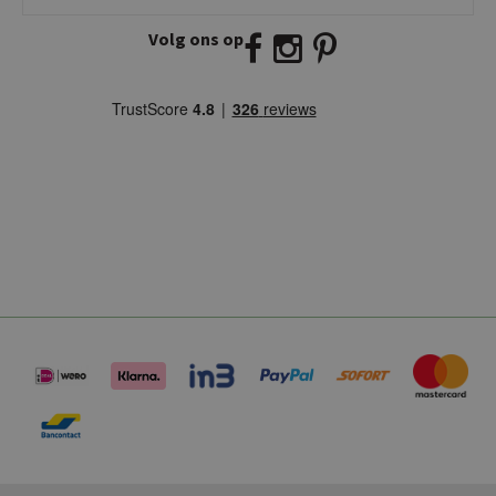
2941 BW Lekkerkerk
Volg ons op
E:
info@kickcollection.nl
T:
0180-660999