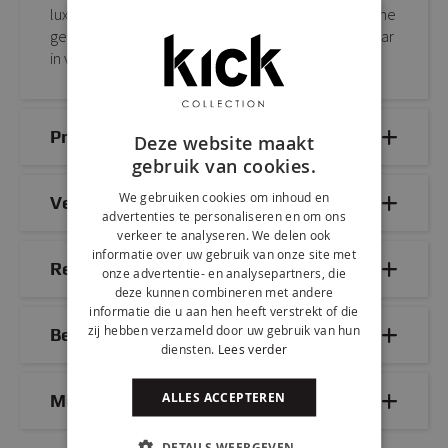
luxe uitstraling. Met zijn velours zitting en stalen frame
geeft onze barkruk net dat beetje extra. Verkrijgbaar
in verschillende kleuren dus voor ieder wat wils.
Productdetails
Deze website maakt
gebruik van cookies.
We gebruiken cookies om inhoud en
Veelgestelde vragen
advertenties te personaliseren en om ons
verkeer te analyseren. We delen ook
informatie over uw gebruik van onze site met
Reviews
onze advertentie- en analysepartners, die
deze kunnen combineren met andere
informatie die u aan hen heeft verstrekt of die
zij hebben verzameld door uw gebruik van hun
Bezorg- & retourinformatie
diensten.
Lees verder
ALLES ACCEPTEREN
Mix & Match
DETAILS WEERGEVEN