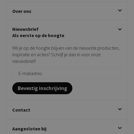
Eetkamerstoelen
Ruilen & retourneren
Over ons
Draaibare eetkamerstoelen
Klachtafhandeling
Stoelen met armleuning
Disclaimer & Garantie
Over KICK
Beige stoelen
Algemene voorwaarden
Nieuwsbrief
Showroom
Taupe stoelen
Privacy policy
Als eerste op de hoogte
Contact
Tuinstoelen
Verkooppunten
Barkrukken
Wil je op de hoogte blijven van de nieuwste producten,
Onderhoudsproducten
Bijzettafels
inspiratie en acties? Schrijf je dan in voor onze
Vloerbescherming
nieuwsbrief!
Giftcards
Zakelijk bestellen
Bevestig inschrijving
Contact
Kick Collection
Aangesloten bij
Twijnstraweg 2