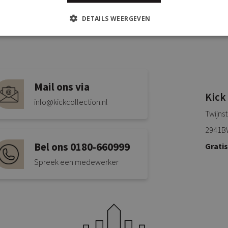
DETAILS WEERGEVEN
Mail ons via
Kick
info@kickcollection.nl
Twijns
2941B
Bel ons 0180-660999
Grati
Spreek een medewerker