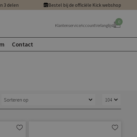
in 3 delen
Bestel bij de officiële Kick webshop
0
Klantenservice
Account
Verlanglijst
om
Contact
Aan
Aan