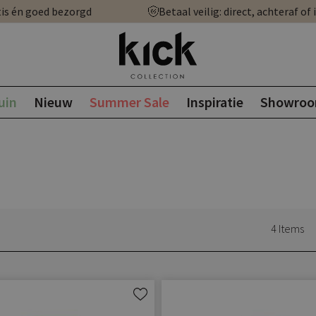
is én goed bezorgd
Betaal veilig: direct, achteraf of 
uin
Nieuw
Summer Sale
Inspiratie
Showro
4
Items
Aan