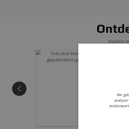
Ontde
Inspireer 
We geb
analyser
analysepart