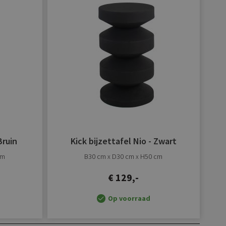
verlanglijst
verlanglijst
toevoegen
toevoegen
Bruin
Kick bijzettafel Nio - Zwart
cm
B30 cm x D30 cm x H50 cm
€ 129,-
Op voorraad