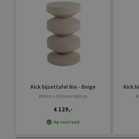
verlanglijst
toevoegen
Kick bijzettafel Nio - Beige
Kick b
B30 cm x D30 cm x H50 cm
B
€ 129,-
Op voorraad