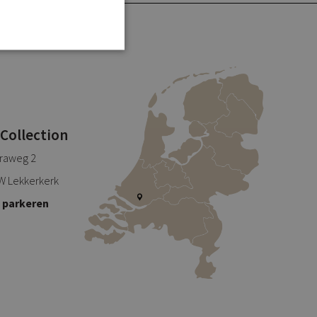
 Collection
traweg 2
W Lekkerkerk
s parkeren