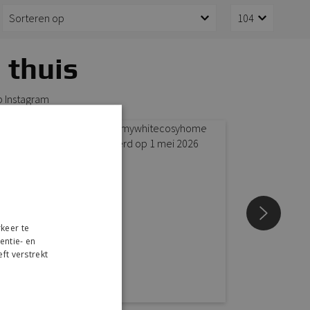
 thuis
p Instagram
keer te
entie- en
ft verstrekt
r