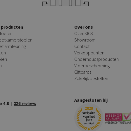
e producten
Over ons
toelen
Over KICK
 eetkamerstoelen
Showroom
et armleuning
Contact
len
Verkooppunten
elen
Onderhoudsproducten
n
Vloerbescherming
n
Giftcards
s
Zakelijk bestellen
Aangesloten bij