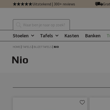
Ga
Uitstekend | 300+ reviews
Grat
direct
door
naar
Zoeken
de
inhoud
Stoelen
Tafels
Kasten
Banken
T
HOME
TAFELS
BIJZETTAFELS
NIO
Nio
Aan