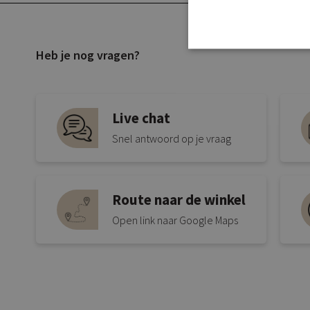
Heb je nog vragen?
Live chat
Snel antwoord op je vraag
Route naar de winkel
Open link naar Google Maps