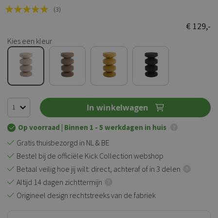
Rating:
(3)
100
100
% of
€ 129,-
Kies een kleur
In winkelwagen
Op voorraad
| Binnen 1 - 5 werkdagen in huis
Gratis thuisbezorgd in NL & BE
Bestel bij de officiële Kick Collection webshop
Betaal veilig hoe jij wilt: direct, achteraf of in 3 delen
Altijd 14 dagen zichttermijn
Origineel design rechtstreeks van de fabriek