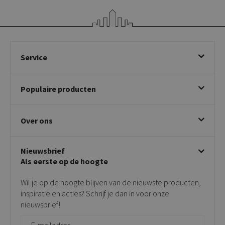
Service
Bestellen
Populaire producten
Betalen & annuleren
Bezorgen & afhalen
Eetkamerstoelen
Ruilen & retourneren
Over ons
Draaibare eetkamerstoelen
Klachtafhandeling
Stoelen met armleuning
Disclaimer & Garantie
Over KICK
Beige stoelen
Algemene voorwaarden
Nieuwsbrief
Showroom
Taupe stoelen
Privacy policy
Als eerste op de hoogte
Contact
Tuinstoelen
Verkooppunten
Barkrukken
Wil je op de hoogte blijven van de nieuwste producten,
Onderhoudsproducten
Bijzettafels
inspiratie en acties? Schrijf je dan in voor onze
Vloerbescherming
nieuwsbrief!
Giftcards
Zakelijk bestellen