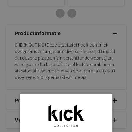
Productinformatie
CHECK OUT NIO! Deze bijzettafel heeft een uniek
design en is verkrijgbaar in diverse kleuren, dit maakt
dat deze te plaatsen is in verschillende woonstijlen.
Handig als extra bijzettafeltje of leuk te combineren
als salontafel set met een van de andere tafeltjes uit
deze serie. NIO is gemaakt van metaal.
Productdetails
Veelgestelde vragen