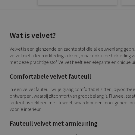
Wat is velvet?
Velvet is een glanzende en zachte stof die al eeuwenlang gebru
velvet niet alleen in kledingstukken, maar ook in de bekleding v
met deze prachtige stof. Velvet heeft een elegante en chique uits
Comfortabele velvet fauteuil
In een velvet fauteuil wil je graag comfortabel zitten, bijvoo
ontwerpen, waarbij zitcomfort van groot belang is. Fluweel staat
fauteuils is bekleed met fluweel, waardoor een mooi geheel ontst
voor je interieur.
Fauteuil velvet met armleuning