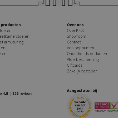
e producten
Over ons
toelen
Over KICK
 eetkamerstoelen
Showroom
et armleuning
Contact
len
Verkooppunten
elen
Onderhoudsproducten
n
Vloerbescherming
n
Giftcards
s
Zakelijk bestellen
Aangesloten bij