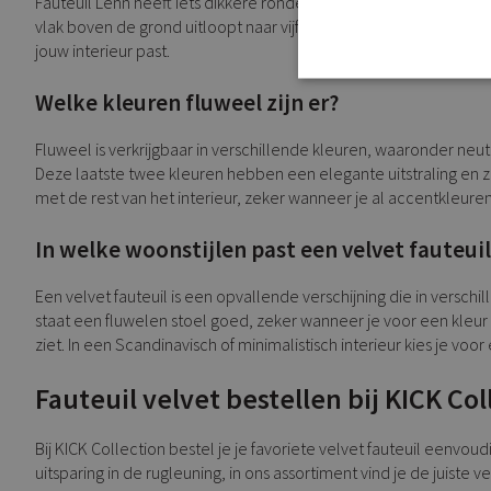
Fauteuil Lenn heeft iets dikkere ronde poten die perfect passen
vlak boven de grond uitloopt naar vijf kanten. Fauteuil Luna staat
jouw interieur past.
Welke kleuren fluweel zijn er?
Fluweel is verkrijgbaar in verschillende kleuren, waaronder neut
Deze laatste twee kleuren hebben een elegante uitstraling en zo
met de rest van het interieur, zeker wanneer je al accentkleure
In welke woonstijlen past een velvet fauteuil
Een velvet fauteuil is een opvallende verschijning die in verschi
staat een fluwelen stoel goed, zeker wanneer je voor een kleur 
ziet. In een Scandinavisch of minimalistisch interieur kies je voo
Fauteuil velvet bestellen bij KICK Col
Bij KICK Collection bestel je je favoriete velvet fauteuil eenv
uitsparing in de rugleuning, in ons assortiment vind je de juiste 