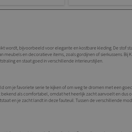
ikt wordt, bijvoorbeeld voor elegante en kostbare kleding. De stof s
an meubels en decoratieve items, zoals gordijnen of sierkussens. Bij K
traling en staat goed in verschillende interieurstijlen.
rbeeld om je favoriete serie te kijken of om weg te dromen met een g
 bekend als comfortabel, omdat het heerlijk zacht aanvoelt en dus ook
aat en je zacht landt in deze fauteuil. Tussen de verschillende modell