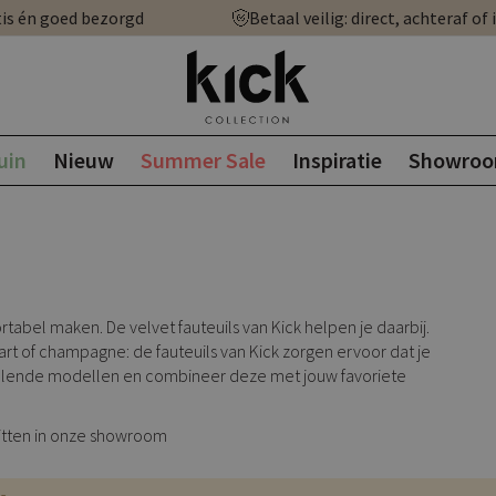
is én goed bezorgd
Betaal veilig: direct, achteraf of 
uin
Nieuw
Summer Sale
Inspiratie
Showro
tabel maken. De velvet fauteuils van Kick helpen je daarbij.
wart of champagne: de fauteuils van Kick zorgen ervoor dat je
hillende modellen en combineer deze met jouw favoriete
zitten in onze showroom