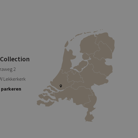
 Collection
traweg 2
W Lekkerkerk
s parkeren