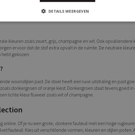
 bij de rest van het ontwerp. Waar de meeste fauteuils vier poten h
 op een rond platform en heeft geen zichtbare poten. Er is veel variatie
DETAILS WEERGEVEN
rale kleuren zoals zwart, grijs, champagne en wit. Ook opvallendere 
rgen ervoor dat de stof extra opvalt in de ruimte. De neutrale kleu
n hebt gekozen.
?
llende woonstijlen past. De stoel heeft een luxe uitstraling en past go
zoals donkergroen of oranje kiest. Donkergroen staat tevens goed in 
r een lichte kleur fluweel zoals wit of champagne.
lection
oudig online. Of je nu een grote, donkere fauteuil met een hoge rugle
velvet fauteuil. Kies uit verschillende vormen, kleuren en stijlen poten