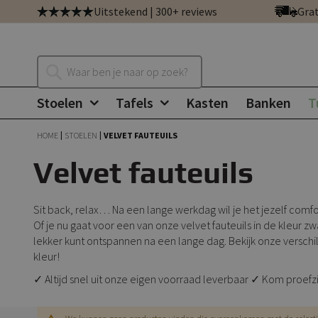
Ga
Uitstekend | 300+ reviews
Grat
direct
door
naar
Zoeken
de
inhoud
Stoelen
Tafels
Kasten
Banken
T
HOME
STOELEN
VELVET FAUTEUILS
Velvet fauteuils
Sit back, relax… Na een lange werkdag wil je het jezelf comfor
Of je nu gaat voor een van onze velvet fauteuils in de kleur z
lekker kunt ontspannen na een lange dag. Bekijk onze versc
kleur!
✓ Altijd snel uit onze eigen voorraad leverbaar ✓ Kom proef