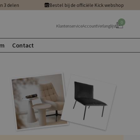
in 3 delen
Bestel bij de officiële Kick webshop
0
Klantenservice
Account
Verlanglijst
om
Contact