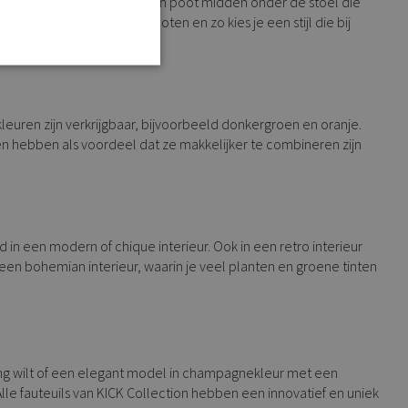
ebben, heeft fauteuil Boaz één poot midden onder de stoel die
 tussen de fauteuils qua poten en zo kies je een stijl die bij
kleuren zijn verkrijgbaar, bijvoorbeeld donkergroen en oranje.
ren hebben als voordeel dat ze makkelijker te combineren zijn
ed in een modern of chique interieur. Ook in een retro interieur
een bohemian interieur, waarin je veel planten en groene tinten
uning wilt of een elegant model in champagnekleur met een
. Alle fauteuils van KICK Collection hebben een innovatief en uniek