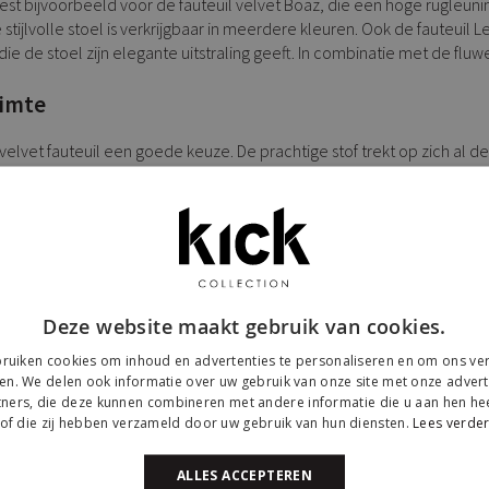
 kiest bijvoorbeeld voor de fauteuil velvet Boaz, die een hoge rugleu
stijlvolle stoel is verkrijgbaar in meerdere kleuren. Ook de fauteuil
die de stoel zijn elegante uitstraling geeft. In combinatie met de fluw
uimte
elvet fauteuil een goede keuze. De prachtige stof trekt op zich al
welen fauteuil zijn de modellen Lenn, Lola en Luna. Fauteuil Lola is 
kleur toe aan de ruimte. Model Luna heeft een bijzondere ronde vor
 te staan, waarbij de woonkamer het meest voor de hand ligt. Hier bie
Deze website maakt gebruik van cookies.
t zet je bijvoorbeeld ook in de slaapkamer neer, als blikvanger in de
ruiken cookies om inhoud en advertenties te personaliseren en om ons ver
en. We delen ook informatie over uw gebruik van onze site met onze advert
ners, die deze kunnen combineren met andere informatie die u aan hen hee
of die zij hebben verzameld door uw gebruik van hun diensten.
Lees verde
verschillende soorten poten. Zo heeft de fauteuil Lola dunne elegante
ALLES ACCEPTEREN