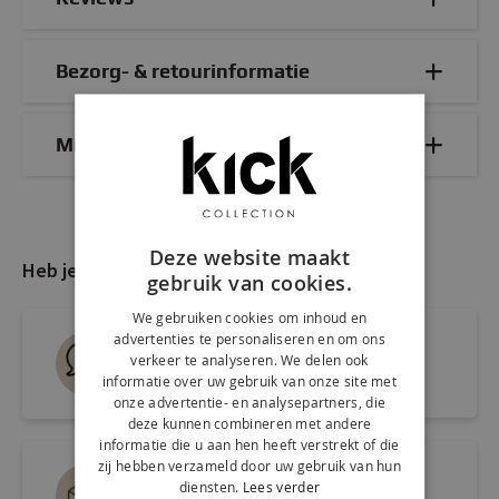
Bezorg- & retourinformatie
Mix & Match
Deze website maakt
Heb je nog vragen?
gebruik van cookies.
We gebruiken cookies om inhoud en
advertenties te personaliseren en om ons
Live chat
verkeer te analyseren. We delen ook
Snel antwoord op je vraag
informatie over uw gebruik van onze site met
onze advertentie- en analysepartners, die
deze kunnen combineren met andere
informatie die u aan hen heeft verstrekt of die
zij hebben verzameld door uw gebruik van hun
Mail ons via
diensten.
Lees verder