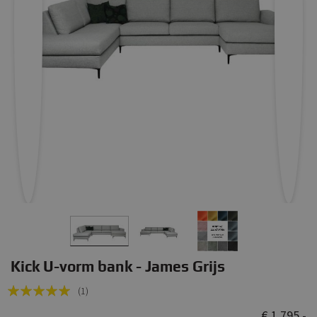
Kick U-vorm bank - James Grijs
Rating:
(1)
100
100
% of
€ 1.795,-