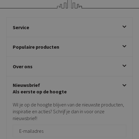
Service
Bestellen
Populaire producten
Betalen & annuleren
Bezorgen & afhalen
Eetkamerstoelen
Ruilen & retourneren
Over ons
Draaibare eetkamerstoelen
Klachtafhandeling
Stoelen met armleuning
Disclaimer & Garantie
Over KICK
Beige stoelen
Algemene voorwaarden
Nieuwsbrief
Showroom
Taupe stoelen
Privacy policy
Als eerste op de hoogte
Contact
Tuinstoelen
Verkooppunten
Barkrukken
Wil je op de hoogte blijven van de nieuwste producten,
Onderhoudsproducten
Bijzettafels
inspiratie en acties? Schrijf je dan in voor onze
Vloerbescherming
nieuwsbrief!
Giftcards
Zakelijk bestellen