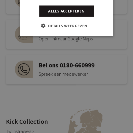
info@kickcollection.nl
ALLES ACCEPTEREN
DETAILS WEERGEVEN
Route naar de winkel
Open link naar Google Maps
Bel ons 0180-660999
Spreek een medewerker
Kick Collection
Twijnstraweg 2