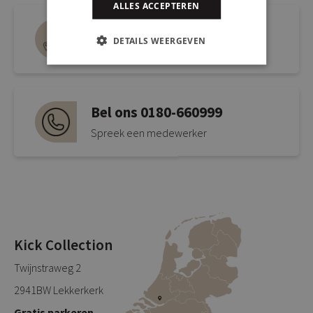
ALLES ACCEPTEREN
Route naar de winkel
DETAILS WEERGEVEN
Open link naar Google Maps
Bel ons 0180-660999
Spreek een medewerker
Kick Collection
Twijnstraweg 2
2941BW Lekkerkerk
Gratis parkeren