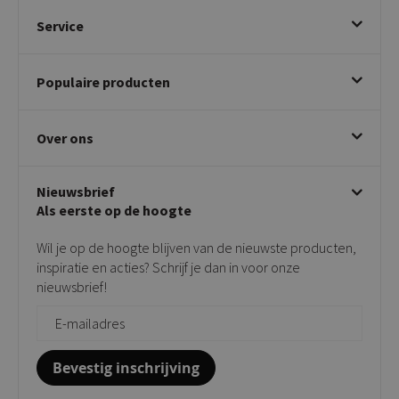
Service
Bestellen
Populaire producten
Betalen & annuleren
Bezorgen & afhalen
Eetkamerstoelen
Ruilen & retourneren
Over ons
Draaibare eetkamerstoelen
Klachtafhandeling
Stoelen met armleuning
Disclaimer & Garantie
Over KICK
Beige stoelen
Algemene voorwaarden
Nieuwsbrief
Showroom
Taupe stoelen
Privacy policy
Als eerste op de hoogte
Contact
Tuinstoelen
Verkooppunten
Barkrukken
Wil je op de hoogte blijven van de nieuwste producten,
Onderhoudsproducten
Bijzettafels
inspiratie en acties? Schrijf je dan in voor onze
Vloerbescherming
nieuwsbrief!
Giftcards
Zakelijk bestellen
Bevestig inschrijving