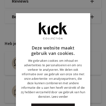
Reviews
Bezorg- & retourinformatie
Heb je nog vragen?
Deze website maakt
gebruik van cookies.
Live chat
We gebruiken cookies om inhoud en
advertenties te personaliseren en om ons
Snel antwoord op je vraag
verkeer te analyseren. We delen ook
informatie over uw gebruik van onze site met
onze advertentie- en analysepartners, die
deze kunnen combineren met andere
Mail ons via
informatie die u aan hen heeft verstrekt of die
zij hebben verzameld door uw gebruik van hun
info@kickcollection.nl
diensten.
Lees verder