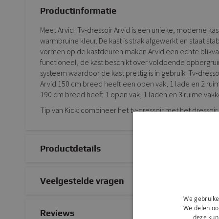
Productinformatie
Meet Arvid! Tv-dressoir Arvid is een unieke, moderne 
warmbruine kleur. De kast is strak afgewerkt en staat st
vormen op de kastdeuren maken Arvid een echte blikvanger.
functioneel, de kast beschikt over voldoende opbergrui
systeem waardoor de kast prettig is in gebruik. Tv-dressoir
Arvid 150 cm breed heeft een open vak, 1 lade en 2 ruim
190 cm breed heeft 1 open vak, 1 laden en 3 ruime vakk
Tip van Kick: combineer het tv-dressoir met het dressoir
Productdetails
Veelgestelde vragen
We gebruike
We delen ook
Reviews
deze kun