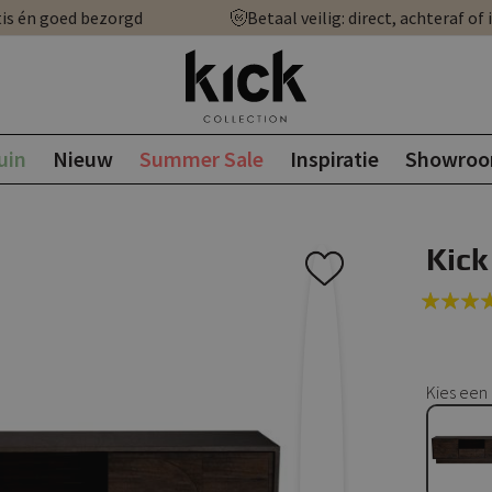
is én goed bezorgd
Betaal veilig: direct, achteraf of 
uin
Nieuw
Summer Sale
Inspiratie
Showro
Kick
Rating:
100
100
% of
Kies een 