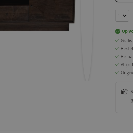
Op v
Gratis
Bestel
Betaal 
Altijd
Origin
K
B