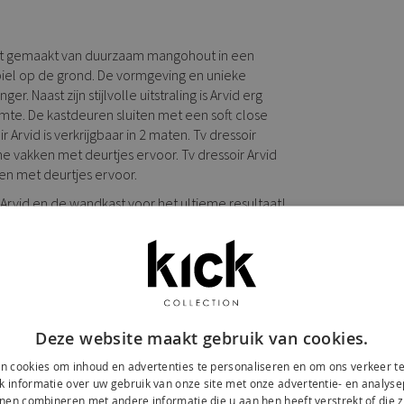
kast gemaakt van duurzaam mangohout in een
abiel op de grond. De vormgeving en unieke
 Naast zijn stijlvolle uitstraling is Arvid erg
mte. De kastdeuren sluiten met een soft close
 Arvid is verkrijgbaar in 2 maten. Tv dressoir
e vakken met deurtjes ervoor. Tv dressoir Arvid
en met deurtjes ervoor.
 Arvid en de wandkast voor het ultieme resultaat!
Deze website maakt gebruik van cookies.
n cookies om inhoud en advertenties te personaliseren en om ons verkeer te
 informatie over uw gebruik van onze site met onze advertentie- en analyse
nen combineren met andere informatie die u aan hen heeft verstrekt of die z