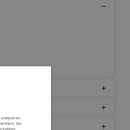
 analyseren.
partners, die
ij hebben