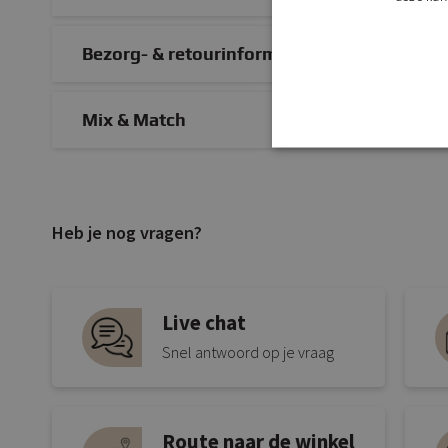
Bezorg- & retourinformatie
Mix & Match
Heb je nog vragen?
Live chat
Snel antwoord op je vraag
Route naar de winkel