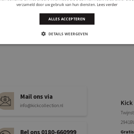
verzameld door uw gebruik van hun diensten.
Lees verder
ALLES ACCEPTEREN
DETAILS WEERGEVEN
Mail ons via
Kick
info@kickcollection.nl
Twijns
2941B
Bel ons 0180-660999
Grati