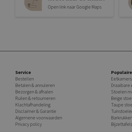
Open link naar Google Maps
Service
Populair
Bestellen
Eetkamers
Betalen & annuleren
Draaibare
Bezorgen & afhalen
Stoelen m
Ruilen & retourneren
Beige stoe
Klachtafhandeling
Taupe sto
Disclaimer & Garantie
Tuinstoele
Algemene voorwaarden
Barkrukke
Privacy policy
Bijzettafel