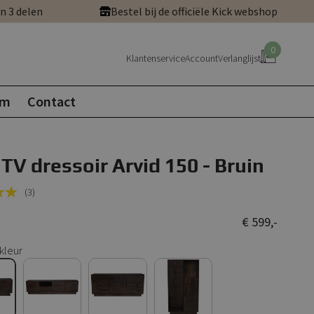
in 3 delen
Bestel bij de officiële Kick webshop
0
Klantenservice
Account
Verlanglijst
om
Contact
 TV dressoir Arvid 150 - Bruin
(3)
€ 599,-
kleur