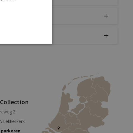
 Collection
traweg 2
W Lekkerkerk
s parkeren