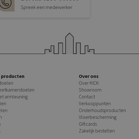
Spreek een medewerker
e producten
Over ons
toelen
Over KICK
 eetkamerstoelen
Showroom
et armleuning
Contact
len
Verkooppunten
elen
Onderhoudsproducten
n
Vloerbescherming
n
Giftcards
s
Zakelijk bestellen