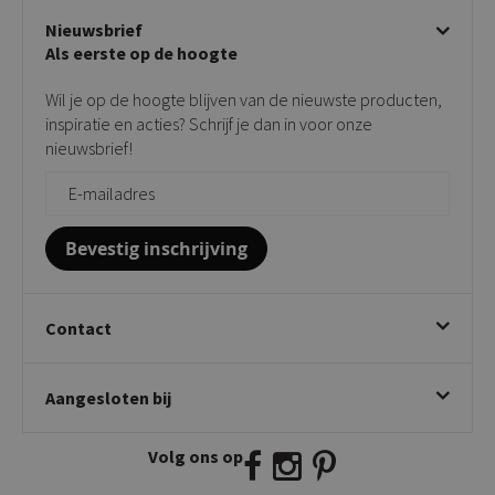
Over KICK
Beige stoelen
Algemene voorwaarden
Nieuwsbrief
Showroom
Taupe stoelen
Privacy policy
Als eerste op de hoogte
Contact
Tuinstoelen
Verkooppunten
Barkrukken
Wil je op de hoogte blijven van de nieuwste producten,
Onderhoudsproducten
Bijzettafels
inspiratie en acties? Schrijf je dan in voor onze
Vloerbescherming
nieuwsbrief!
Giftcards
Zakelijk bestellen
Bevestig inschrijving
Contact
Kick Collection
Aangesloten bij
Twijnstraweg 2
2941 BW Lekkerkerk
Volg ons op
E:
info@kickcollection.nl