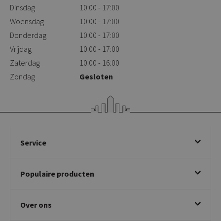
Dinsdag
10:00 - 17:00
Woensdag
10:00 - 17:00
Donderdag
10:00 - 17:00
Vrijdag
10:00 - 17:00
Zaterdag
10:00 - 16:00
Zondag
Gesloten
Service
Bestellen
Populaire producten
Betalen & annuleren
Bezorgen & afhalen
Eetkamerstoelen
Ruilen & retourneren
Over ons
Draaibare eetkamerstoelen
Klachtafhandeling
Stoelen met armleuning
Disclaimer & Garantie