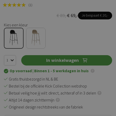
Rating:
(1)
100
100
% of
€ 89,-
€ 69,-
Je bespaart € 20,-
Kies een kleur
In winkelwagen
Op voorraad
| Binnen 1 - 5 werkdagen in huis
Gratis thuisbezorgd in NL & BE
Bestel bij de officiële Kick Collection webshop
Betaal veilig hoe jij wilt: direct, achteraf of in 3 delen
Altijd 14 dagen zichttermijn
Origineel design rechtstreeks van de fabriek