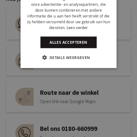
onze advertentie- en analysepartners, die
deze kunnen combineren met andere
informatie die u aan hen heeft verstrekt of die
Live chat
zij hebben verzameld door uw gebruik van hun
diensten.
Lees verder
Snel antwoord op je vraag
ALLES ACCEPTEREN
Mail ons via
DETAILS WEERGEVEN
info@kickcollection.nl
Route naar de winkel
Open link naar Google Maps
Bel ons 0180-660999