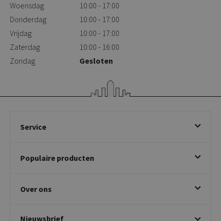
Woensdag
10:00 - 17:00
Donderdag
10:00 - 17:00
Vrijdag
10:00 - 17:00
Zaterdag
10:00 - 16:00
Zondag
Gesloten
Service
Bestellen
Populaire producten
Betalen & annuleren
Bezorgen & afhalen
Eetkamerstoelen
Ruilen & retourneren
Over ons
Draaibare eetkamerstoelen
Klachtafhandeling
Stoelen met armleuning
Disclaimer & Garantie
Over KICK
Beige stoelen
Algemene voorwaarden
Nieuwsbrief
Showroom