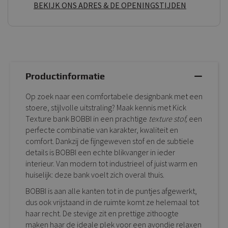
BEKIJK ONS ADRES & DE OPENINGSTIJDEN
Productinformatie
Op zoek naar een comfortabele designbank met een
stoere, stijlvolle uitstraling? Maak kennis met Kick
Texture bank BOBBI in een prachtige
texture stof,
een
perfecte combinatie van karakter, kwaliteit en
comfort. Dankzij de fijngeweven stof en de subtiele
details is BOBBI een echte blikvanger in ieder
interieur. Van modern tot industrieel of juist warm en
huiselijk: deze bank voelt zich overal thuis.
BOBBI is aan alle kanten tot in de puntjes afgewerkt,
dus ook vrijstaand in de ruimte komt ze helemaal tot
haar recht. De stevige zit en prettige zithoogte
maken haar de ideale plek voor een avondje relaxen