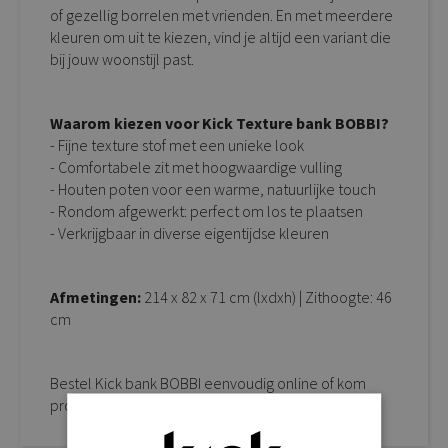
of gezellig borrelen met vrienden. En met meerdere
kleuren om uit te kiezen, vind je altijd een variant die
bij jouw woonstijl past.
Waarom kiezen voor Kick Texture bank BOBBI?
- Fijne texture stof met een unieke look
- Comfortabele zit met hoogwaardige vulling
- Houten poten voor een warme, natuurlijke touch
- Rondom afgewerkt: perfect om los te plaatsen
- Verkrijgbaar in diverse eigentijdse kleuren
Afmetingen:
214 x 82 x 71 cm (lxdxh) | Zithoogte: 46
cm
Bestel Kick bank BOBBI eenvoudig online of kom
proefzitten in onze sfeervolle showroom.