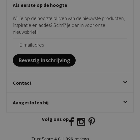
Taupe stoelen
Privacy policy
Als eerste op de hoogte
Contact
Tuinstoelen
Verkooppunten
Barkrukken
Wil je op de hoogte blijven van de nieuwste producten,
Onderhoudsproducten
Bijzettafels
inspiratie en acties? Schrijf je dan in voor onze
Vloerbescherming
nieuwsbrief!
Giftcards
Zakelijk bestellen
Bevestig inschrijving
Contact
Kick Collection
Aangesloten bij
Twijnstraweg 2
2941 BW Lekkerkerk
Volg ons op
E:
info@kickcollection.nl
T:
0180-660999