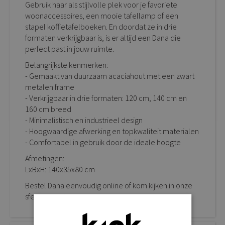
Gebruik haar als stijlvolle plek voor je favoriete
woonaccessoires, een mooie tafellamp of een
stapel koffietafelboeken. En doordat ze in drie
formaten verkrijgbaar is, is er altijd een Dana die
perfect past in jouw ruimte.
Belangrijkste kenmerken:
- Gemaakt van duurzaam acaciahout met een zwart
metalen frame
- Verkrijgbaar in drie formaten: 120 cm, 140 cm en
160 cm breed
- Minimalistisch en industrieel design
- Hoogwaardige afwerking en topkwaliteit materialen
- Comfortabel in gebruik door de ideale hoogte
Afmetingen:
LxBxH: 140x35x80 cm
Bestel Dana eenvoudig online of kom kijken in onze
sfeervolle showroom.