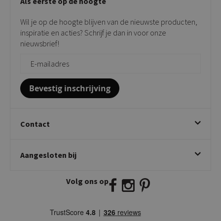
Als eerste op de hoogte
Contact
Tuinstoelen
Verkooppunten
Barkrukken
Wil je op de hoogte blijven van de nieuwste producten,
Onderhoudsproducten
Bijzettafels
inspiratie en acties? Schrijf je dan in voor onze
Vloerbescherming
nieuwsbrief!
Giftcards
Zakelijk bestellen
Bevestig inschrijving
Contact
Kick Collection
Aangesloten bij
Twijnstraweg 2
2941 BW Lekkerkerk
Volg ons op
E:
info@kickcollection.nl
T:
0180-660999