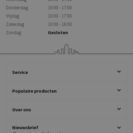
Donderdag
10:00 - 17:00
Vrijdag
10:00 - 17:00
Zaterdag
10:00 - 16:00
Zondag
Gesloten
Service
Bestellen
Populaire producten
Betalen & annuleren
Bezorgen & afhalen
Eetkamerstoelen
Ruilen & retourneren
Over ons
Draaibare eetkamerstoelen
Klachtafhandeling
Stoelen met armleuning
Disclaimer & Garantie
Over KICK
Beige stoelen
Algemene voorwaarden
Nieuwsbrief
Showroom
Taupe stoelen
Privacy policy