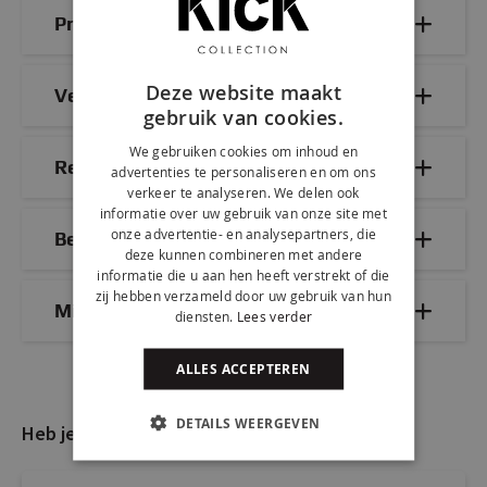
Productdetails
Deze website maakt
Veelgestelde vragen
gebruik van cookies.
We gebruiken cookies om inhoud en
Reviews
advertenties te personaliseren en om ons
verkeer te analyseren. We delen ook
informatie over uw gebruik van onze site met
onze advertentie- en analysepartners, die
Bezorg- & retourinformatie
deze kunnen combineren met andere
informatie die u aan hen heeft verstrekt of die
zij hebben verzameld door uw gebruik van hun
Mix & Match
diensten.
Lees verder
ALLES ACCEPTEREN
DETAILS WEERGEVEN
Heb je nog vragen?