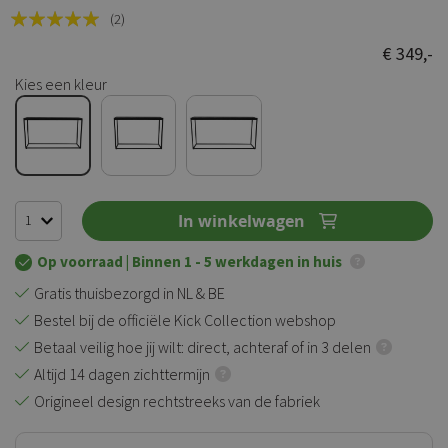
Rating:
(2)
100
100
% of
€ 349,-
Kies een kleur
In winkelwagen
Op voorraad
| Binnen 1 - 5 werkdagen in huis
Gratis thuisbezorgd in NL & BE
Bestel bij de officiële Kick Collection webshop
Betaal veilig hoe jij wilt: direct, achteraf of in 3 delen
Altijd 14 dagen zichttermijn
Origineel design rechtstreeks van de fabriek