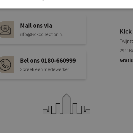
Mail ons via
Kick
info@kickcollection.nl
Twijns
2941B
Bel ons 0180-660999
Grati
Spreek een medewerker