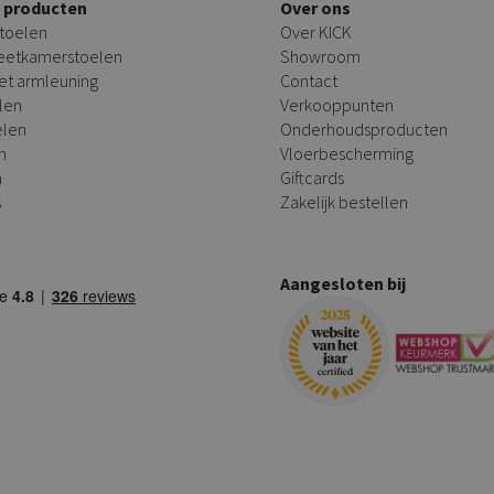
e producten
Over ons
toelen
Over KICK
 eetkamerstoelen
Showroom
et armleuning
Contact
len
Verkooppunten
elen
Onderhoudsproducten
n
Vloerbescherming
n
Giftcards
s
Zakelijk bestellen
Aangesloten bij