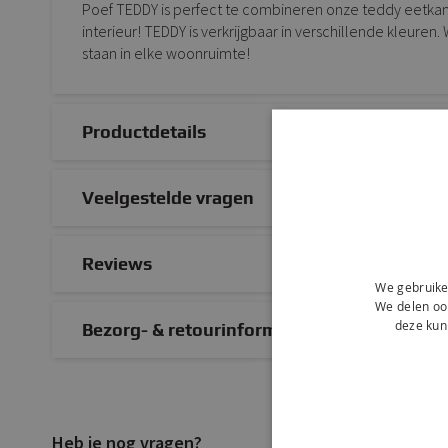
Poef TEDDY is perfect te combineren onze teddy eetkame
interieur! TEDDY is verkrijgbaar in verschillende kleuren.
staan in elke woonruimte!
Productdetails
Veelgestelde vragen
Reviews
We gebruike
We delen ook
deze kun
Bezorg- & retourinformatie
Heb je nog vragen?