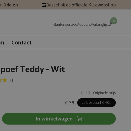
in 3 delen
Bestel bij de officiële Kick webshop
0
Klantenservice
Account
Verlanglijst
om
Contact
 poef Teddy - Wit
(1)
€ 79,-
Originele prijs
€ 39,-
Je bespaart € 40,-
In winkelwagen