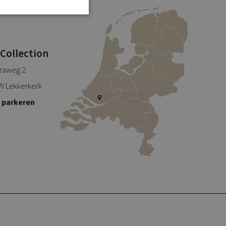
 Collection
traweg 2
W Lekkerkerk
s parkeren