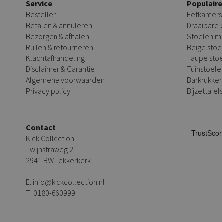
Service
Populair
Bestellen
Eetkamers
Betalen & annuleren
Draaibare
Bezorgen & afhalen
Stoelen m
Ruilen & retourneren
Beige stoe
Klachtafhandeling
Taupe sto
Disclaimer & Garantie
Tuinstoele
Algemene voorwaarden
Barkrukke
Privacy policy
Bijzettafel
Contact
Kick Collection
Twijnstraweg 2
2941 BW Lekkerkerk
E:
info@kickcollection.nl
T:
0180-660999