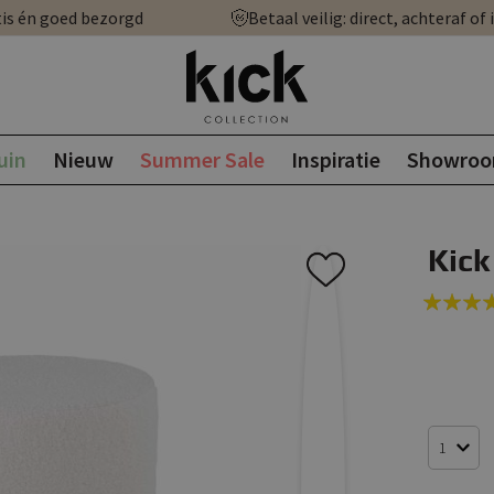
is én goed bezorgd
Betaal veilig: direct, achteraf of 
uin
Nieuw
Summer Sale
Inspiratie
Showro
Kick
Rating:
100
100
% of