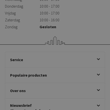
Donderdag
10:00 - 17:00
Vrijdag
10:00 - 17:00
Zaterdag
10:00 - 16:00
Zondag
Gesloten
Service
Bestellen
Populaire producten
Betalen & annuleren
Bezorgen & afhalen
Eetkamerstoelen
Ruilen & retourneren
Over ons
Draaibare eetkamerstoelen
Klachtafhandeling
Stoelen met armleuning
Disclaimer & Garantie
Over KICK
Beige stoelen
Algemene voorwaarden
Nieuwsbrief
Showroom
Taupe stoelen
Privacy policy