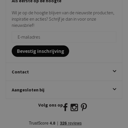
Als eerste op de hoogte
Contact
Tuinstoelen
Verkooppunten
Barkrukken
Wil je op de hoogte blijven van de nieuwste producten,
Onderhoudsproducten
Bijzettafels
inspiratie en acties? Schrijf je dan in voor onze
Vloerbescherming
nieuwsbrief!
Giftcards
Zakelijk bestellen
Bevestig inschrijving
Contact
Kick Collection
Aangesloten bij
Twijnstraweg 2
2941 BW Lekkerkerk
Volg ons op
E:
info@kickcollection.nl
T:
0180-660999