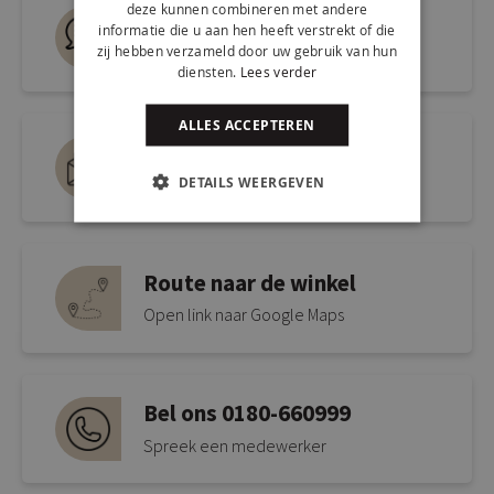
deze kunnen combineren met andere
Live chat
informatie die u aan hen heeft verstrekt of die
zij hebben verzameld door uw gebruik van hun
Snel antwoord op je vraag
diensten.
Lees verder
ALLES ACCEPTEREN
Mail ons via
DETAILS WEERGEVEN
info@kickcollection.nl
Route naar de winkel
Open link naar Google Maps
Bel ons 0180-660999
Spreek een medewerker