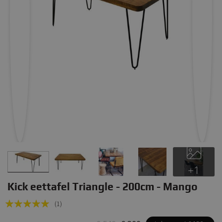
+1
Kick eettafel Triangle - 200cm - Mango
Rating:
(1)
100
100
% of