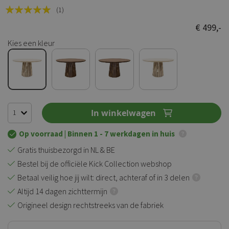
Rating:
(1)
100
100
% of
€ 499,-
Kies een kleur
In winkelwagen
Op voorraad
| Binnen 1 - 7 werkdagen in huis
Gratis thuisbezorgd in NL & BE
Bestel bij de officiële Kick Collection webshop
Betaal veilig hoe jij wilt: direct, achteraf of in 3 delen
Altijd 14 dagen zichttermijn
Origineel design rechtstreeks van de fabriek