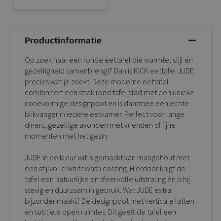
Productinformatie
Op zoek naar een ronde eettafel die warmte, stijl en
gezelligheid samenbrengt? Dan is KICK eettafel JUDE
precies wat je zoekt. Deze moderne eettafel
combineert een strak rond tafelblad met een unieke
conevormige designpoot en is daarmee een echte
blikvanger in iedere eetkamer. Perfect voor lange
diners, gezellige avonden met vrienden of fijne
momenten met het gezin.
JUDE in de kleur wit is gemaakt van mangohout met
een stijlvolle whitewash coating. Hierdoor krijgt de
tafel een natuurlijke en sfeervolle uitstraling én is hij
stevig en duurzaam in gebruik. Wat JUDE extra
bijzonder maakt? De designpoot met verticale latten
en subtiele open ruimtes. Dit geeft de tafel een