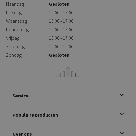
Maandag
Gesloten
Dinsdag
10:00 - 17:00
Woensdag
10:00 - 17:00
Donderdag
10:00 - 17:00
Vrijdag
10:00 - 17:00
Zaterdag
10:00 - 16:00
Zondag
Gesloten
Service
Bestellen
Populaire producten
Betalen & annuleren
Bezorgen & afhalen
Eetkamerstoelen
Ruilen & retourneren
Over ons
Draaibare eetkamerstoelen
Klachtafhandeling