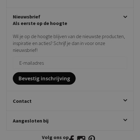
Stoelen met armleuning
Disclaimer & Garantie
Over KICK
Beige stoelen
Algemene voorwaarden
Nieuwsbrief
Showroom
Taupe stoelen
Privacy policy
Als eerste op de hoogte
Contact
Tuinstoelen
Verkooppunten
Barkrukken
Wil je op de hoogte blijven van de nieuwste producten,
Onderhoudsproducten
Bijzettafels
inspiratie en acties? Schrijf je dan in voor onze
Vloerbescherming
nieuwsbrief!
Giftcards
Zakelijk bestellen
Bevestig inschrijving
Contact
Kick Collection
Aangesloten bij
Twijnstraweg 2
2941 BW Lekkerkerk
Volg ons op