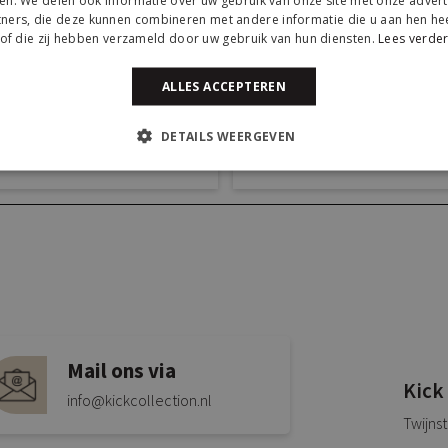
en. We delen ook informatie over uw gebruik van onze site met onze advert
ners, die deze kunnen combineren met andere informatie die u aan hen hee
of die zij hebben verzameld door uw gebruik van hun diensten.
Lees verde
ALLES ACCEPTEREN
DETAILS WEERGEVEN
Mail ons via
Kick
info@kickcollection.nl
Twijns