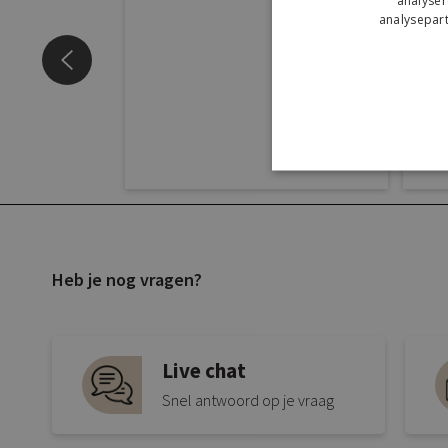
analyser
analysepart
Heb je nog vragen?
Live chat
Snel antwoord op je vraag