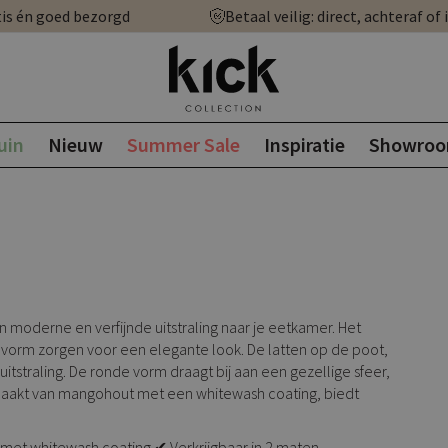
is én goed bezorgd
Betaal veilig: direct, achteraf of 
uin
Nieuw
Summer Sale
Inspiratie
Showro
 moderne en verfijnde uitstraling naar je eetkamer. Het
e vorm zorgen voor een elegante look. De latten op de poot,
uitstraling. De ronde vorm draagt bij aan een gezellige sfeer,
aakt van mangohout met een whitewash coating, biedt
met whitewash coating ✔ Verkrijgbaar in 2 maten