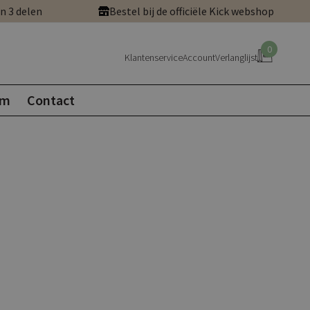
in 3 delen
Bestel bij de officiële Kick webshop
0
Klantenservice
Account
Verlanglijst
om
Contact