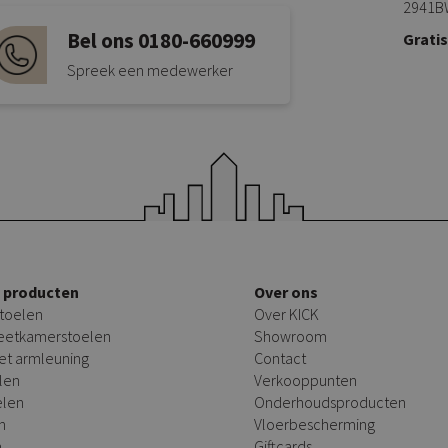
2941B
Bel ons 0180-660999
Grati
Spreek een medewerker
e producten
Over ons
toelen
Over KICK
 eetkamerstoelen
Showroom
et armleuning
Contact
len
Verkooppunten
elen
Onderhoudsproducten
n
Vloerbescherming
n
Giftcards