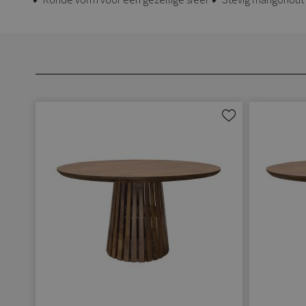
Aan
verlanglijst
toevoegen