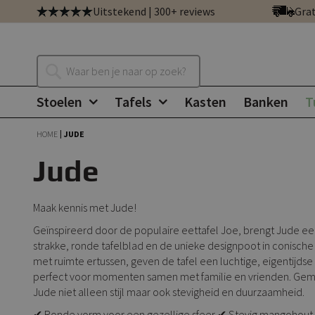
Ga
Uitstekend | 300+ reviews
Grat
direct
door
naar
Zoeken
de
inhoud
Stoelen
Tafels
Kasten
Banken
T
HOME
JUDE
Jude
Maak kennis met Jude!
Geïnspireerd door de populaire eettafel Joe, brengt Jude een
strakke, ronde tafelblad en de unieke designpoot in conisch
met ruimte ertussen, geven de tafel een luchtige, eigentijdse 
perfect voor momenten samen met familie en vrienden. Gem
Jude niet alleen stijl maar ook stevigheid en duurzaamheid.
✔ Ronde vorm voor een gezellige sfeer ✔ Stevig mangohout 