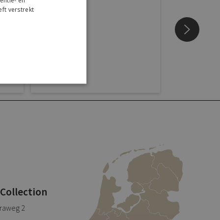
entie- en
ft verstrekt
r
 Collection
traweg 2