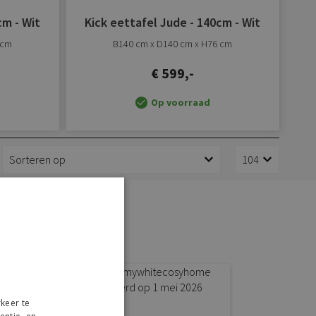
cm - Wit
Kick eettafel Jude - 140cm - Wit
 cm
B140 cm x D140 cm x H76 cm
€ 599,-
Op voorraad
 thuis
p Instagram
keer te