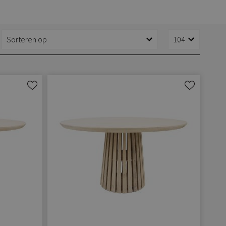
Aan
Aan
verlanglijst
verlanglijst
toevoegen
toevoegen