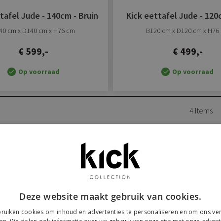
tafel Jude - 140cm - Bruin
Kick eettafel Jude - 120
40 cm x D140 cm x H76 cm
B120 cm x D120 cm x H76
€ 599,-
€ 499,-
Op voorraad
Op voorraad
4
Items
k Kick bij onze klanten
anderen door #yeskickcollection of @kickcollection.nl te gebruiken o
Deze website maakt gebruik van cookies.
ruiken cookies om inhoud en advertenties te personaliseren en om ons ver