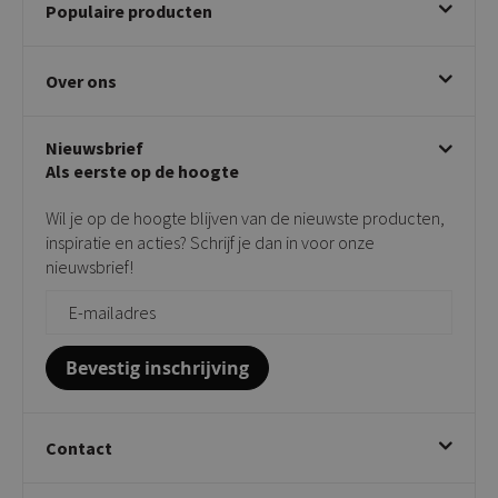
Populaire producten
Betalen & annuleren
Bezorgen & afhalen
Eetkamerstoelen
Ruilen & retourneren
Over ons
Draaibare eetkamerstoelen
Klachtafhandeling
Stoelen met armleuning
Disclaimer & Garantie
Over KICK
Beige stoelen
Algemene voorwaarden
Nieuwsbrief
Showroom
Taupe stoelen
Privacy policy
Als eerste op de hoogte
Contact
Tuinstoelen
Verkooppunten
Barkrukken
Wil je op de hoogte blijven van de nieuwste producten,
Onderhoudsproducten
Bijzettafels
inspiratie en acties? Schrijf je dan in voor onze
Vloerbescherming
nieuwsbrief!
Giftcards
Zakelijk bestellen
Bevestig inschrijving
Contact
Kick Collection