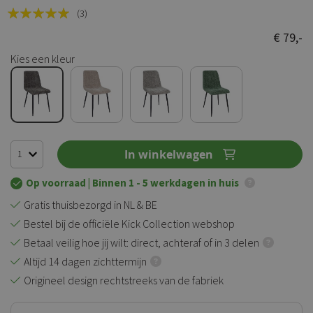
Rating:
(3)
100
100
% of
€ 79,-
Kies een kleur
In winkelwagen
Op voorraad
| Binnen 1 - 5 werkdagen in huis
Gratis thuisbezorgd in NL & BE
Bestel bij de officiële Kick Collection webshop
Betaal veilig hoe jij wilt: direct, achteraf of in 3 delen
Altijd 14 dagen zichttermijn
Origineel design rechtstreeks van de fabriek