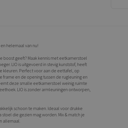
s en helemaal van nu!
isse boost geeft? Maak kennis met eetkamerstoel
r. LIO is uitgevoerd in stevig kunststof, heeft
fe kleuren. Perfect voor aan de eettafel, op
anke frame en de opening tussen de rugleuning en
t neemt deze smalle eetkamerstoel weinig ruimte
e eethoek. LIO is zonder armleuningen ontworpen,
makkelijk schoon te maken. Ideaal voor drukke
 stoel die gezien mag worden. Mix & match je
an allemaal.