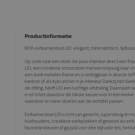
Productinformatie
KICK eetkamerstoel LIO: elegant, minimalistisch, tijdloo
Op zoek naar een stoel die jouw interieur direct een fr
LIO, een moderne schoolstoel met een knipoog naar vroege
een slank metalen frame en is verkrijgbaar in diverse tof
kantoor of als eyecatcher in je interieur. Dankzij het sl
de zitting, heeft LIO een luchtige uitstraling. Daarnaas
in en is het daardoor de ideale keuze voor in een klein
waardoor er meer stoelen aan de eettafel passen.
Eetkamerstoel LIO is licht van gewicht, superstevig én 
huishoudens, creatieve werkplekken of gewoon als extra
favoriete kleuren of ga juist voor één stijlvolle tint, het k