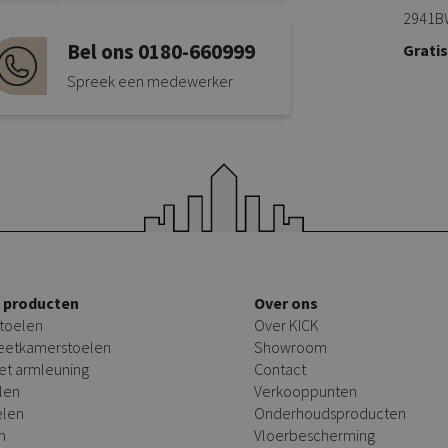
2941B
Bel ons 0180-660999
Grati
Spreek een medewerker
e producten
Over ons
toelen
Over KICK
 eetkamerstoelen
Showroom
et armleuning
Contact
len
Verkooppunten
elen
Onderhoudsproducten
n
Vloerbescherming