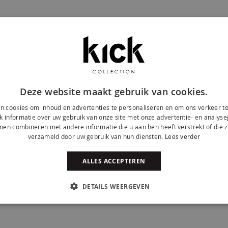
rzaam en onderhoudsvriendelijk
 ruimte
Deze website maakt gebruik van cookies.
n cookies om inhoud en advertenties te personaliseren en om ons verkeer te
 informatie over uw gebruik van onze site met onze advertentie- en analyse
nen combineren met andere informatie die u aan hen heeft verstrekt of die z
nderen in onze showroom. Eén ding is zeker: met
verzameld door uw gebruik van hun diensten.
Lees verder
ALLES ACCEPTEREN
DETAILS WEERGEVEN