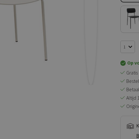
Op v
Gratis
Bestel
Betaal 
Altijd
Origin
K
B