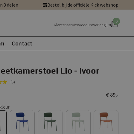
in 3 delen
Bestel bij de officiële Kick webshop
0
Klantenservice
Account
Verlanglijst
om
Contact
 eetkamerstoel Lio - Ivoor
(5)
€ 89,-
kleur