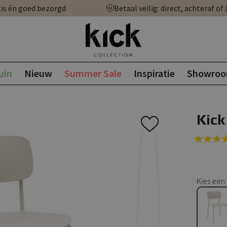
is én goed bezorgd
Betaal veilig: direct, achteraf of 
uin
Nieuw
Summer Sale
Inspiratie
Showro
Kick
Rating:
100
100
% of
Kies een 