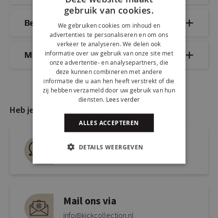
gebruik van cookies.
Bezorg- & retourinformatie
We gebruiken cookies om inhoud en
advertenties te personaliseren en om ons
verkeer te analyseren. We delen ook
informatie over uw gebruik van onze site met
Mix & Match
onze advertentie- en analysepartners, die
deze kunnen combineren met andere
informatie die u aan hen heeft verstrekt of die
zij hebben verzameld door uw gebruik van hun
diensten.
Lees verder
Heb je nog vragen?
ALLES ACCEPTEREN
Live chat
DETAILS WEERGEVEN
Snel antwoord op je vraag
Mail ons via
info@kickcollection.nl