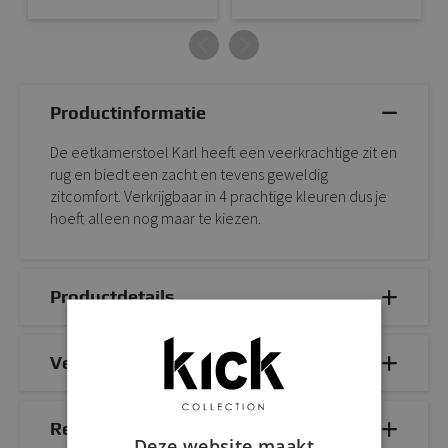
Productinformatie
De eetkamerstoel Karl heeft een veerkrachtige zit en
rug en biedt een zacht en tevens geweldig
zitcomfort. Verkrijgbaar in 4 prachtige kleuren dus je
hoeft alleen nog maar te kiezen.
Productdetails
Veelgestelde vragen
Reviews
Deze website maakt