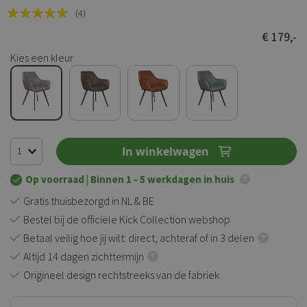
Rating:
(4)
100
100
% of
€ 179,-
Kies een kleur
In winkelwagen
Op voorraad
| Binnen 1 - 5 werkdagen in huis
Gratis thuisbezorgd in NL & BE
Bestel bij de officiële Kick Collection webshop
Betaal veilig hoe jij wilt: direct, achteraf of in 3 delen
Altijd 14 dagen zichttermijn
Origineel design rechtstreeks van de fabriek