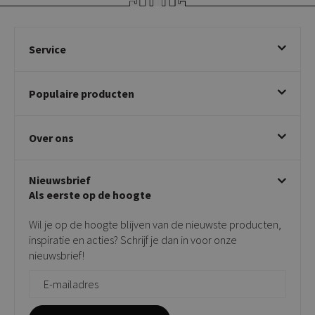
Service
Bestellen
Populaire producten
Betalen & annuleren
Bezorgen & afhalen
Eetkamerstoelen
Ruilen & retourneren
Over ons
Draaibare eetkamerstoelen
Klachtafhandeling
Stoelen met armleuning
Disclaimer & Garantie
Over KICK
Beige stoelen
Algemene voorwaarden
Nieuwsbrief
Showroom
Taupe stoelen
Privacy policy
Als eerste op de hoogte
Contact
Tuinstoelen
Verkooppunten
Barkrukken
Wil je op de hoogte blijven van de nieuwste producten,
Onderhoudsproducten
Bijzettafels
inspiratie en acties? Schrijf je dan in voor onze
Vloerbescherming
nieuwsbrief!
Giftcards
Zakelijk bestellen