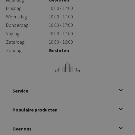
Dinsdag
10:00 - 17:00
Woensdag
10:00 - 17:00
Donderdag
10:00 - 17:00
Vrijdag
10:00 - 17:00
Zaterdag
10:00 - 16:00
Zondag
Gesloten
Service
Bestellen
Populaire producten
Betalen & annuleren
Bezorgen & afhalen
Eetkamerstoelen
Ruilen & retourneren
Over ons
Draaibare eetkamerstoelen
Klachtafhandeling