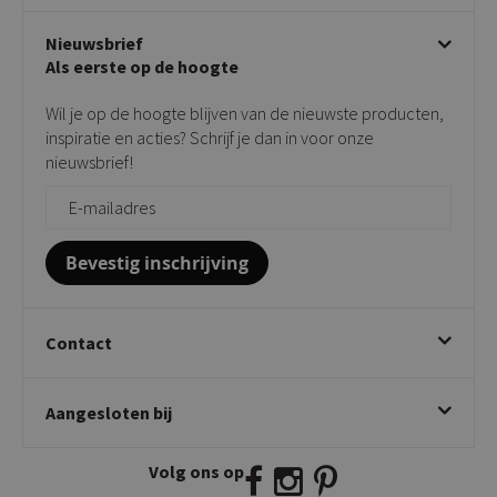
Stoelen met armleuning
Disclaimer & Garantie
Over KICK
Beige stoelen
Algemene voorwaarden
Nieuwsbrief
Showroom
Taupe stoelen
Privacy policy
Als eerste op de hoogte
Contact
Tuinstoelen
Verkooppunten
Barkrukken
Wil je op de hoogte blijven van de nieuwste producten,
Onderhoudsproducten
Bijzettafels
inspiratie en acties? Schrijf je dan in voor onze
Vloerbescherming
nieuwsbrief!
Giftcards
Zakelijk bestellen
Bevestig inschrijving
Contact
Kick Collection
Aangesloten bij
Twijnstraweg 2
2941 BW Lekkerkerk
Volg ons op
E:
info@kickcollection.nl