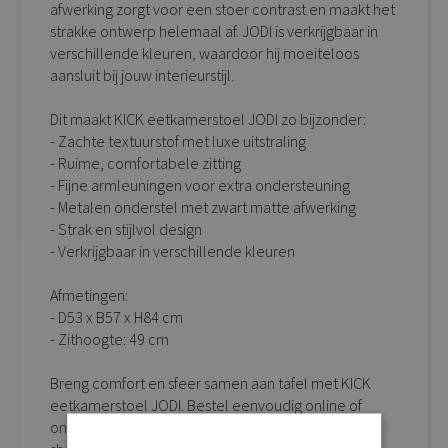
afwerking zorgt voor een stoer contrast en maakt het
strakke ontwerp helemaal af. JODI is verkrijgbaar in
verschillende kleuren, waardoor hij moeiteloos
aansluit bij jouw interieurstijl.
Dit maakt KICK eetkamerstoel JODI zo bijzonder:
- Zachte textuurstof met luxe uitstraling
- Ruime, comfortabele zitting
- Fijne armleuningen voor extra ondersteuning
- Metalen onderstel met zwart matte afwerking
- Strak en stijlvol design
- Verkrijgbaar in verschillende kleuren
Afmetingen:
- D53 x B57 x H84 cm
- Zithoogte: 49 cm
Breng comfort en sfeer samen aan tafel met KICK
eetkamerstoel JODI. Bestel eenvoudig online of
ontdek het zitcomfort zelf in onze sfeervolle