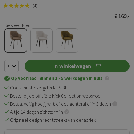
Rating:
(4)
100
100
% of
€ 169,-
Kies een kleur
In winkelwagen
Op voorraad
| Binnen 1 - 5 werkdagen in huis
Gratis thuisbezorgd in NL & BE
Bestel bij de officiële Kick Collection webshop
Betaal veilig hoe jij wilt: direct, achteraf of in 3 delen
Altijd 14 dagen zichttermijn
Origineel design rechtstreeks van de fabriek