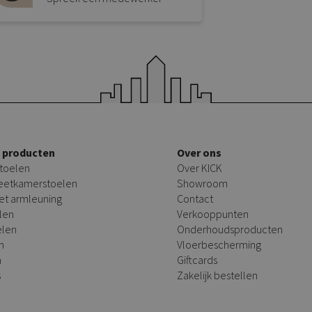
e producten
Over ons
toelen
Over KICK
 eetkamerstoelen
Showroom
et armleuning
Contact
len
Verkooppunten
elen
Onderhoudsproducten
n
Vloerbescherming
n
Giftcards
s
Zakelijk bestellen