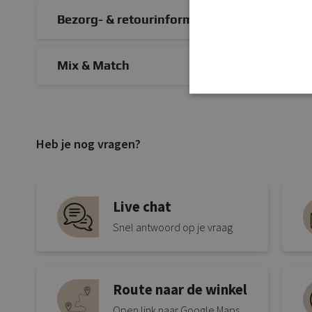
Bezorg- & retourinformatie
Mix & Match
Heb je nog vragen?
Live chat
Snel antwoord op je vraag
Route naar de winkel
Open link naar Google Maps