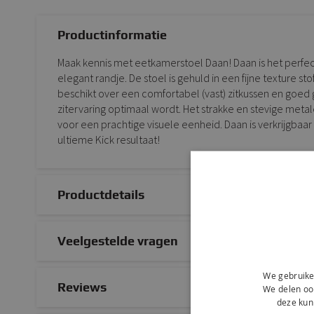
Productinformatie
Maak kennis met eetkamerstoel Daan! Daan is het perfe
elegant randje. De stoel is gehuld in een fijne texture sto
beschikt over een comfortabel (vast) zitkussen en goe
zitervaring optimaal wordt. Het strakke en stevige metal
voor een prachtige visuele eenheid. Daan is verkrijgbaar
ultieme Kick resultaat!
Productdetails
Veelgestelde vragen
We gebruike
Reviews
We delen ook
deze kun