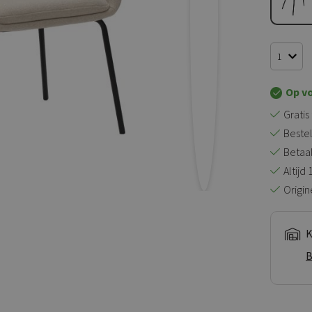
Op v
Gratis
Bestel
Betaal 
Altijd
Origin
K
B