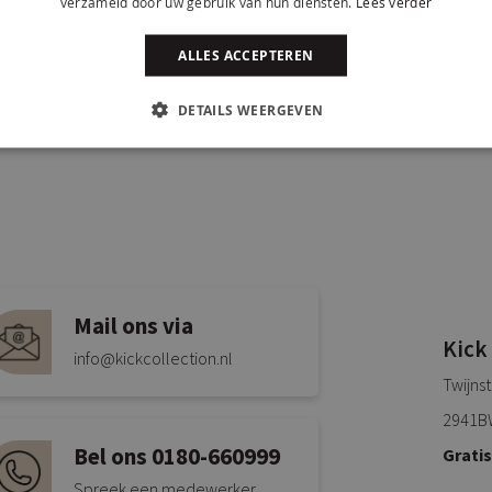
verzameld door uw gebruik van hun diensten.
Lees verder
ALLES ACCEPTEREN
DETAILS WEERGEVEN
Mail ons via
Kick
info@kickcollection.nl
Twijns
2941B
Bel ons 0180-660999
Grati
Spreek een medewerker