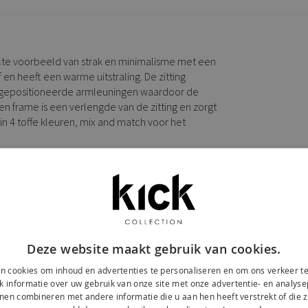
cte voorbeeld van strak en minimalisme met een
f en heeft een warme uitstraling. De zitting
d gepositioneerde armleuningen waardoor de
en frame is een verlengde van de zitting en zorgt
 in 4 toffe kleuren, mix and match voor het
Deze website maakt gebruik van cookies.
n cookies om inhoud en advertenties te personaliseren en om ons verkeer te
 informatie over uw gebruik van onze site met onze advertentie- en analyse
nen combineren met andere informatie die u aan hen heeft verstrekt of die z