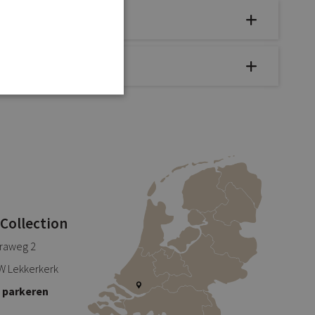
 Collection
traweg 2
W Lekkerkerk
s parkeren