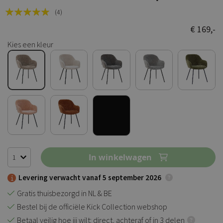
Rating:
(4)
100
100
% of
€ 169,-
Kies een kleur
In winkelwagen
Levering verwacht vanaf 5 september 2026
Gratis thuisbezorgd in NL & BE
Bestel bij de officiële Kick Collection webshop
Betaal veilig hoe jij wilt: direct, achteraf of in 3 delen