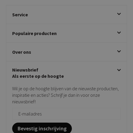
Service
Bestellen
Populaire producten
Betalen & annuleren
Bezorgen & afhalen
Eetkamerstoelen
Ruilen & retourneren
Over ons
Draaibare eetkamerstoelen
Klachtafhandeling
Stoelen met armleuning
Disclaimer & Garantie
Over KICK
Beige stoelen
Algemene voorwaarden
Nieuwsbrief
Showroom
Taupe stoelen
Privacy policy
Als eerste op de hoogte
Contact
Tuinstoelen
Verkooppunten
Barkrukken
Wil je op de hoogte blijven van de nieuwste producten,
Onderhoudsproducten
Bijzettafels
inspiratie en acties? Schrijf je dan in voor onze
Vloerbescherming
nieuwsbrief!
Giftcards
Zakelijk bestellen
Bevestig inschrijving