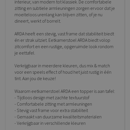
interieur, van modern tot klassiek. De comfortabele
zitting en subtiele armleuningen zorgen ervoor dat je
moeiteloos urenlang kan blijven zitten, of je nu
dineert, werkt of borrelt.
ARDA heeft een stevig, vast frame dat stabiliteit biedt
én er strak uitziet. Eetkamerstoel ARDA biedt volop
zitcomfort en een rustige, opgeruimde look rondom
je eettafel.
Verkrijgbaar in meerdere kleuren, dus mix & match
voor een speels effect of houd het juist rustig in één
tint. Aan jou de keuze!
Waarom eetkamerstoel ARDA een topper is aan tafel:
- Tijdloos design met zachte textuurstof
- Comfortabele zitting met armleuningen
- Stevig vast frame voor extra stabiliteit
- Gemaakt van duurzame kwaliteitsmaterialen
- Verkrijgbaar in verschillende kleuren