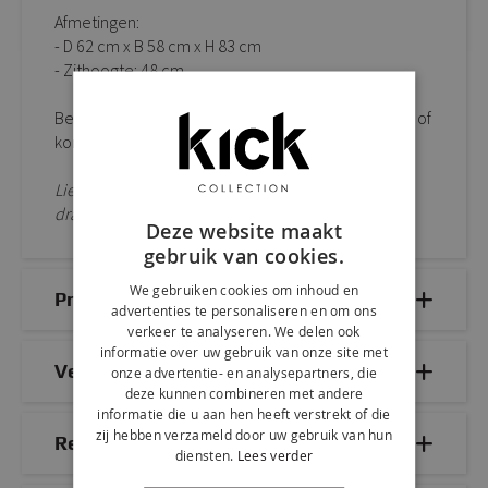
Afmetingen:
- D 62 cm x B 58 cm x H 83 cm
- Zithoogte: 48 cm
Bestel KICK eetkamerstoel ARDA eenvoudig online of
kom proefzitten in onze sfeervolle showroom!
Liever deze stoel met draaifunctie? Ga dan voor
draaistoel MATT
Deze website maakt
gebruik van cookies.
We gebruiken cookies om inhoud en
Productdetails
advertenties te personaliseren en om ons
verkeer te analyseren. We delen ook
informatie over uw gebruik van onze site met
Veelgestelde vragen
onze advertentie- en analysepartners, die
deze kunnen combineren met andere
informatie die u aan hen heeft verstrekt of die
zij hebben verzameld door uw gebruik van hun
Reviews
diensten.
Lees verder