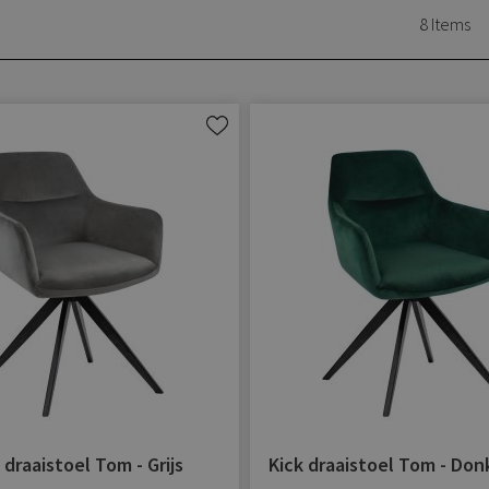
8
Items
Aan
verlanglijst
toevoegen
 draaistoel Tom - Grijs
Kick draaistoel Tom - Do