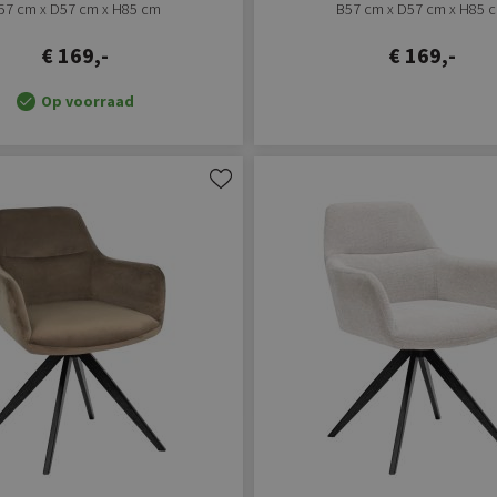
57 cm x D57 cm x H85 cm
B57 cm x D57 cm x H85 
€ 169,-
€ 169,-
Op voorraad
Aan
verlanglijst
toevoegen