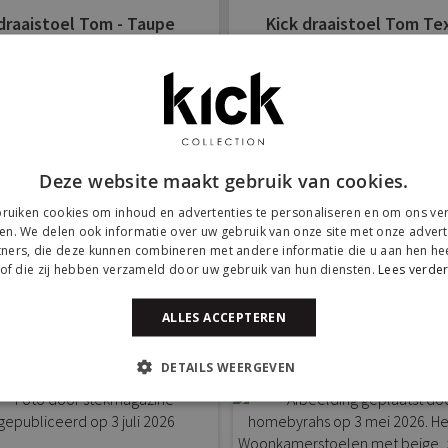
 draaistoel Tom - Taupe
Kick draaistoel Tom Tex
Champagne
57 cm x D57 cm x H85 cm
B57 cm x D57 cm x H85 
€ 169,-
€ 169,-
Op voorraad
Op voorraad
Deze website maakt gebruik van cookies.
ruiken cookies om inhoud en advertenties te personaliseren en om ons ver
en. We delen ook informatie over uw gebruik van onze site met onze advert
8
Items
ners, die deze kunnen combineren met andere informatie die u aan hen hee
of die zij hebben verzameld door uw gebruik van hun diensten.
Lees verde
k Kick bij onze klanten
ALLES ACCEPTEREN
anderen door #yeskickcollection of @kickcollection.nl te gebruiken o
DETAILS WEERGEVEN