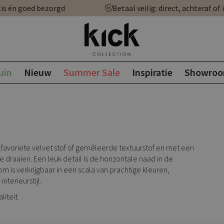
is én goed bezorgd
Betaal veilig: direct, achteraf of 
uin
Nieuw
Summer Sale
Inspiratie
Showro
 favoriete velvet stof of gemêleerde textuurstof en met een
 draaien. Een leuk detail is de horizontale naad in de
m is verkrijgbaar in een scala van prachtige kleuren,
terieurstijl.
liteit