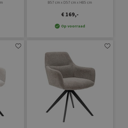
cm
B57 cm x D57 cm x H85 cm
€ 169,-
Op voorraad
Aan
Aan
verlanglijst
verlanglijst
toevoegen
toevoegen