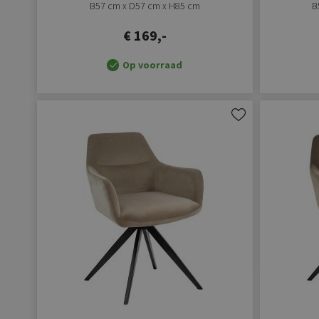
B57 cm x D57 cm x H85 cm
B
€ 169,-
Op voorraad
Aan
verlanglijst
toevoegen