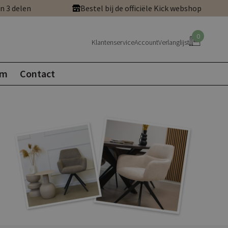
in 3 delen
Bestel bij de officiële Kick webshop
0
Klantenservice
Account
Verlanglijst
om
Contact