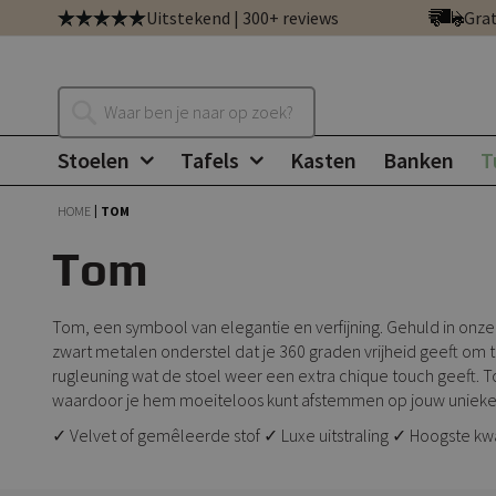
Ga
Uitstekend | 300+ reviews
Grat
direct
door
naar
Zoeken
de
inhoud
Stoelen
Tafels
Kasten
Banken
T
HOME
TOM
Tom
Tom, een symbool van elegantie en verfijning. Gehuld in onze
zwart metalen onderstel dat je 360 graden vrijheid geeft om te
rugleuning wat de stoel weer een extra chique touch geeft. To
waardoor je hem moeiteloos kunt afstemmen op jouw unieke in
✓ Velvet of gemêleerde stof ✓ Luxe uitstraling ✓ Hoogste kwa