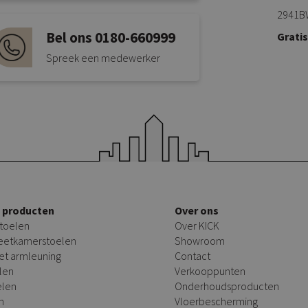
2941B
Bel ons 0180-660999
Grati
Spreek een medewerker
e producten
Over ons
toelen
Over KICK
 eetkamerstoelen
Showroom
et armleuning
Contact
len
Verkooppunten
elen
Onderhoudsproducten
n
Vloerbescherming