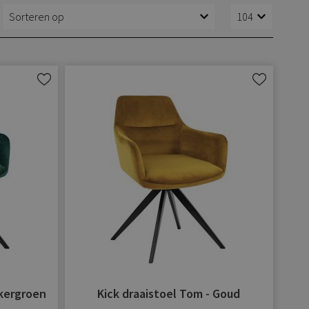
Aan
Aan
verlanglijst
verlanglijst
toevoegen
toevoegen
nkergroen
Kick draaistoel Tom - Goud