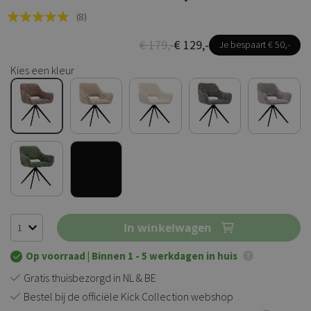
Rating:
(8)
100
100
% of
€ 179,-
€ 129,-
Je bespaart € 50,-
Kies een kleur
In winkelwagen
Op voorraad
| Binnen 1 - 5 werkdagen in huis
Gratis thuisbezorgd in NL & BE
Bestel bij de officiële Kick Collection webshop