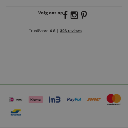
2941 BW Lekkerkerk
Volg ons op
E:
info@kickcollection.nl
T:
0180-660999