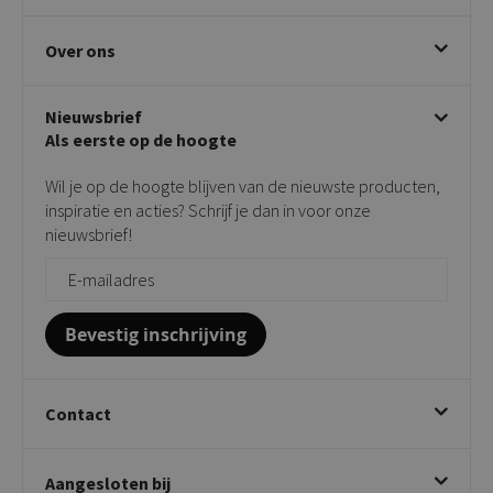
Bezorgen & afhalen
Eetkamerstoelen
Ruilen & retourneren
Over ons
Draaibare eetkamerstoelen
Klachtafhandeling
Stoelen met armleuning
Disclaimer & Garantie
Over KICK
Beige stoelen
Algemene voorwaarden
Nieuwsbrief
Showroom
Taupe stoelen
Privacy policy
Als eerste op de hoogte
Contact
Tuinstoelen
Verkooppunten
Barkrukken
Wil je op de hoogte blijven van de nieuwste producten,
Onderhoudsproducten
Bijzettafels
inspiratie en acties? Schrijf je dan in voor onze
Vloerbescherming
nieuwsbrief!
Giftcards
Zakelijk bestellen
Bevestig inschrijving
Contact
Kick Collection
Aangesloten bij
Twijnstraweg 2