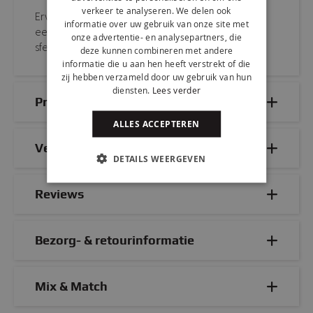
verkeer te analyseren. We delen ook
Ervaar het zelf! Bestel KICK draaistoel NORI
informatie over uw gebruik van onze site met
eenvoudig online of kom proefzitten in onze
onze advertentie- en analysepartners, die
sfeervolle showroom.
deze kunnen combineren met andere
informatie die u aan hen heeft verstrekt of die
zij hebben verzameld door uw gebruik van hun
diensten.
Lees verder
Productdetails
ALLES ACCEPTEREN
Veelgestelde vragen
DETAILS WEERGEVEN
Reviews
Bezorg- & retourinformatie
Mix & Match