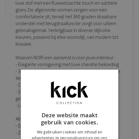
luxe stof met een fluweelzachte touch en subtiele
glans. De afgeronde vormen zorgen voor een
comfortabele zit, terwijl het 360 graden draaibare
onderstel met terugdraaifunctie zorgt voor ultiem
gebruiksgemak. Verkrijgbaar in diverse stijlvolle
kleuren, passend bij elke woonstijl, van modern tot
klassiek.
Waarom NORI een aanwinst is voor jouw interieur:
- Elegante vormgeving met luxe chenille bekleding
- 360 graden draaibaar onderstel met automatische
terugkeer
- Comfortabele, ergonomisch gevormde zitting
- Stevig en duurzaam gebouwd voor dagelijks
gebruik
- Leverbaar in meerdere stijlvolle kleuren
Deze website maakt
Afmetingen draaistoel NORI:
gebruik van cookies.
- D: 57 cm x B: 58 cm x H: 80 cm
We gebruiken cookies om inhoud en
- Zithoogte: 48 cm
advertenties te personaliseren en om ons