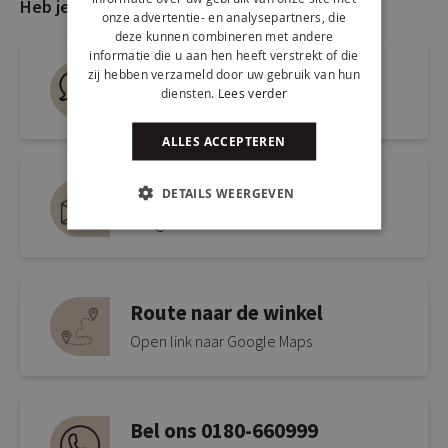
Heb je nog vragen?
onze advertentie- en analysepartners, die
deze kunnen combineren met andere
informatie die u aan hen heeft verstrekt of die
Live chat
zij hebben verzameld door uw gebruik van hun
diensten.
Lees verder
Snel antwoord op je vraag
ALLES ACCEPTEREN
Mail ons via
DETAILS WEERGEVEN
info@kickcollection.nl
Route naar de winkel
Open link naar Google Maps
Bel ons 0180-660999