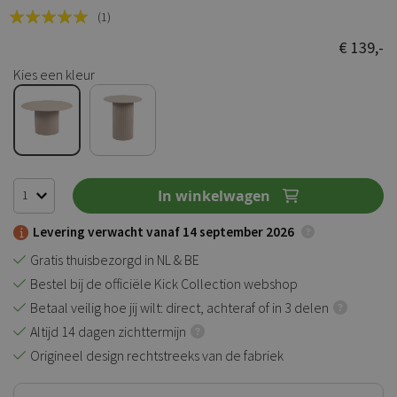
Rating:
(1)
100
100
% of
€ 139,-
Kies een kleur
In winkelwagen
Levering verwacht vanaf 14 september 2026
Gratis thuisbezorgd in NL & BE
Bestel bij de officiële Kick Collection webshop
Betaal veilig hoe jij wilt: direct, achteraf of in 3 delen
Altijd 14 dagen zichttermijn
Origineel design rechtstreeks van de fabriek