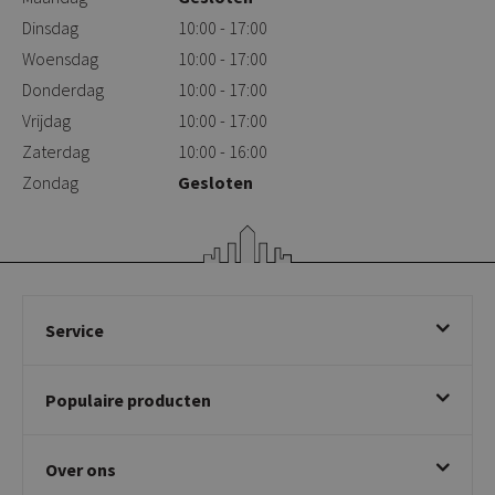
Dinsdag
10:00 - 17:00
Woensdag
10:00 - 17:00
Donderdag
10:00 - 17:00
Vrijdag
10:00 - 17:00
Zaterdag
10:00 - 16:00
Zondag
Gesloten
Service
Bestellen
Populaire producten
Betalen & annuleren
Bezorgen & afhalen
Eetkamerstoelen
Ruilen & retourneren
Over ons
Draaibare eetkamerstoelen
Klachtafhandeling