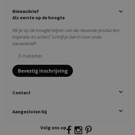
Stoelen met armleuning
Disclaimer & Garantie
Over KICK
Beige stoelen
Algemene voorwaarden
Nieuwsbrief
Showroom
Taupe stoelen
Privacy policy
Als eerste op de hoogte
Contact
Tuinstoelen
Verkooppunten
Barkrukken
Wil je op de hoogte blijven van de nieuwste producten,
Onderhoudsproducten
Bijzettafels
inspiratie en acties? Schrijf je dan in voor onze
Vloerbescherming
nieuwsbrief!
Giftcards
Zakelijk bestellen
Bevestig inschrijving
Contact
Kick Collection
Aangesloten bij
Twijnstraweg 2
2941 BW Lekkerkerk
Volg ons op
E:
info@kickcollection.nl