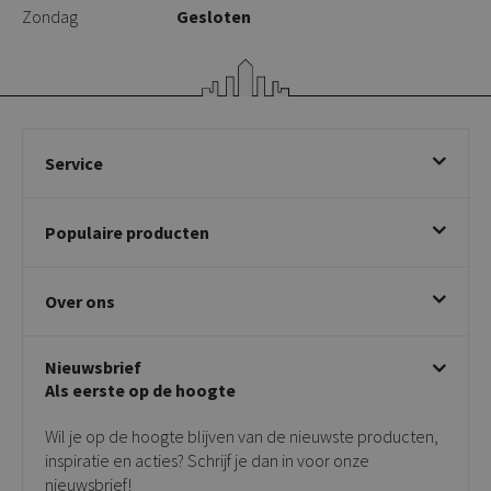
Zondag
Gesloten
Service
Bestellen
Populaire producten
Betalen & annuleren
Bezorgen & afhalen
Eetkamerstoelen
Ruilen & retourneren
Over ons
Draaibare eetkamerstoelen
Klachtafhandeling
Stoelen met armleuning
Disclaimer & Garantie
Over KICK
Beige stoelen
Algemene voorwaarden
Nieuwsbrief
Showroom
Taupe stoelen
Privacy policy
Als eerste op de hoogte
Contact
Tuinstoelen
Verkooppunten
Barkrukken
Wil je op de hoogte blijven van de nieuwste producten,
Onderhoudsproducten
Bijzettafels
inspiratie en acties? Schrijf je dan in voor onze
Vloerbescherming
nieuwsbrief!