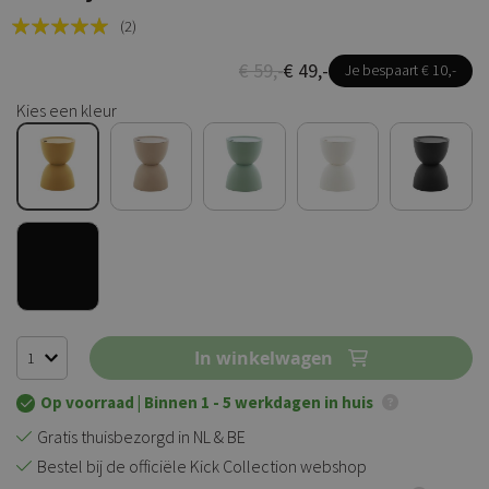
Rating:
(2)
100
100
% of
€ 59,-
€ 49,-
Je bespaart € 10,-
Kies een kleur
In winkelwagen
Op voorraad
| Binnen 1 - 5 werkdagen in huis
Gratis thuisbezorgd in NL & BE
Bestel bij de officiële Kick Collection webshop