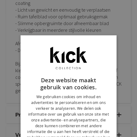
coating
- Licht van gewicht en eenvoudig te verplaatsen
- Ruim tafelblad voor optimaal gebruiksgemak
- Slimme opbergruimte door afneembaar blad
- Verkrijgbaar in meerdere stijlvolle kleuren
Afmetingen:
- D34 B34 H46 cm
Bijzettafel TESS is verkrijgbaar in diverse toffe
kleuren. Laat haar shinen als stijlvolle eyecatcher of
combineer meerdere tafeltjes met elkaar voor een
Deze website maakt
speels mix & match effect en creëer het ultieme KICK
gebruik van cookies.
gevoel in jouw tuin of interieur.
We gebruiken cookies om inhoud en
advertenties te personaliseren en om ons
verkeer te analyseren. We delen ook
informatie over uw gebruik van onze site met
Productdetails
onze advertentie- en analysepartners, die
deze kunnen combineren met andere
informatie die u aan hen heeft verstrekt of die
Veelgestelde vragen