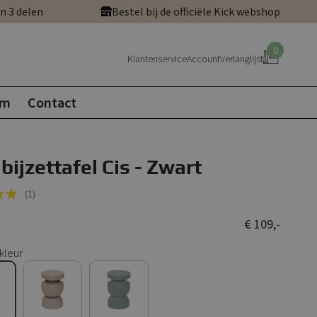
in 3 delen
Bestel bij de officiële Kick webshop
0
Klantenservice
Account
Verlanglijst
om
Contact
 bijzettafel Cis - Zwart
(1)
€ 109,-
kleur