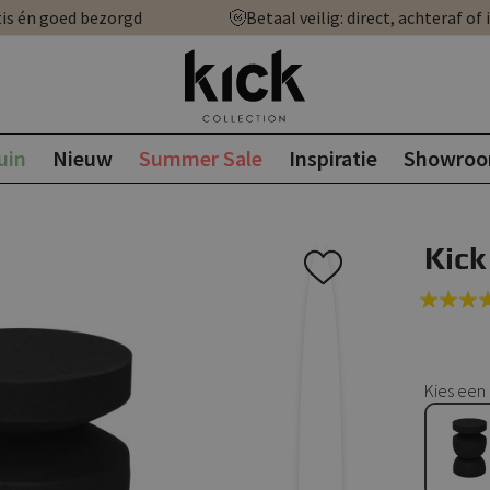
is én goed bezorgd
Betaal veilig: direct, achteraf of 
uin
Nieuw
Summer Sale
Inspiratie
Showro
Kick
Rating:
100
100
% of
Kies een 