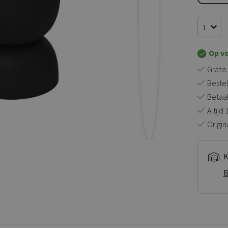
Op v
Gratis
Bestel
Betaal 
Altijd
Origin
K
B