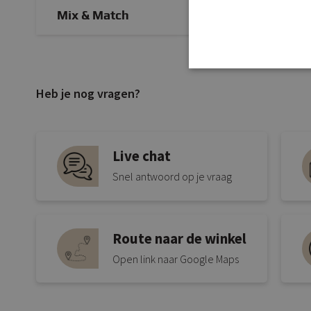
Mix & Match
Heb je nog vragen?
Live chat
Snel antwoord op je vraag
Route naar de winkel
Open link naar Google Maps