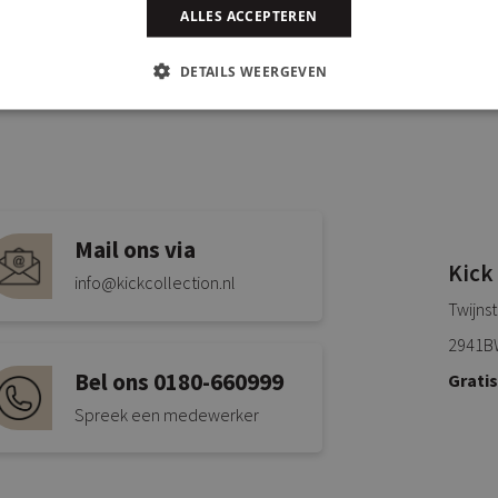
ALLES ACCEPTEREN
DETAILS WEERGEVEN
Mail ons via
Kick
info@kickcollection.nl
Twijns
2941B
Bel ons 0180-660999
Grati
Spreek een medewerker