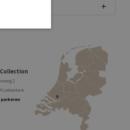
 Collection
traweg 2
W Lekkerkerk
s parkeren