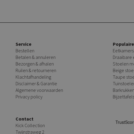
Service
Populair
Bestellen
Eetkamers
Betalen & annuleren
Draaibare
Bezorgen & afhalen
Stoelen m
Ruilen & retourneren
Beige stoe
Klachtafhandeling
Taupe sto
Disclaimer & Garantie
Tuinstoele
Algemene voorwaarden
Barkrukke
Privacy policy
Bijzettafel
Contact
Kick Collection
Twijnstraweg 2