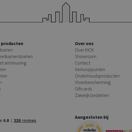
e producten
Over ons
toelen
Over KICK
 eetkamerstoelen
Showroom
et armleuning
Contact
len
Verkooppunten
elen
Onderhoudsproducten
n
Vloerbescherming
n
Giftcards
s
Zakelijk bestellen
Aangesloten bij