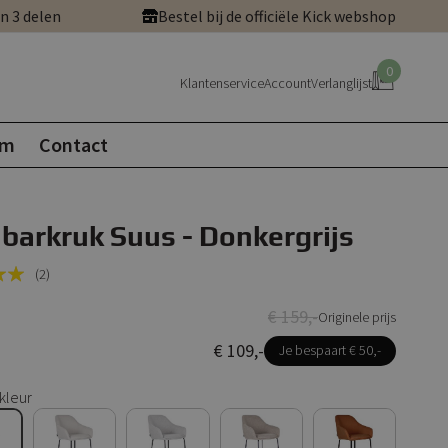
in 3 delen
Bestel bij de officiële Kick webshop
0
Klantenservice
Account
Verlanglijst
om
Contact
 barkruk Suus - Donkergrijs
(2)
€ 159,-
Originele prijs
€ 109,-
Je bespaart € 50,-
kleur