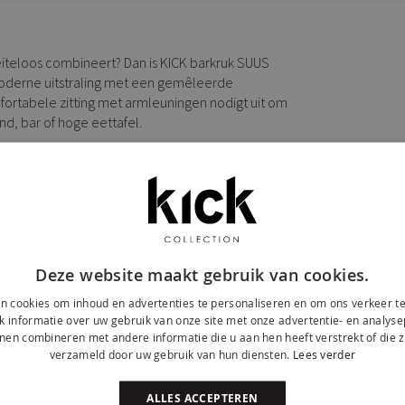
iteloos combineert? Dan is KICK barkruk SUUS
 moderne uitstraling met een gemêleerde
fortabele zitting met armleuningen nodigt uit om
and, bar of hoge eettafel.
htige, moderne uitstraling en zorgt voor een
derling perfect te combineren zijn. En het leukste
tseller eetkamerstoel GUUS, samen vormen ze
Deze website maakt gebruik van cookies.
gen
n cookies om inhoud en advertenties te personaliseren en om ons verkeer te
ok
 informatie over uw gebruik van onze site met onze advertentie- en analyse
nen combineren met andere informatie die u aan hen heeft verstrekt of die z
verzameld door uw gebruik van hun diensten.
Lees verder
ALLES ACCEPTEREN