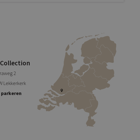
 Collection
traweg 2
W Lekkerkerk
s parkeren