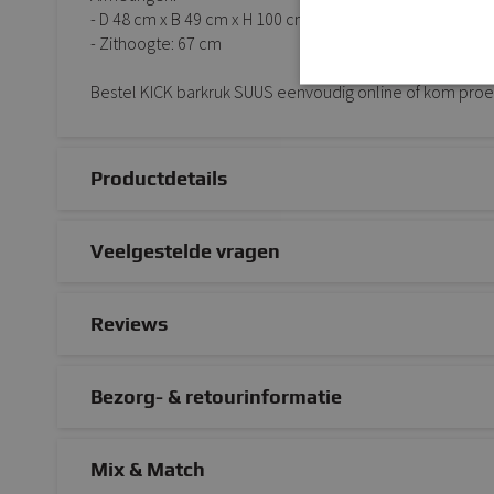
- D 48 cm x B 49 cm x H 100 cm
- Zithoogte: 67 cm
Bestel KICK barkruk SUUS eenvoudig online of kom proef
Productdetails
Veelgestelde vragen
Reviews
Bezorg- & retourinformatie
Mix & Match