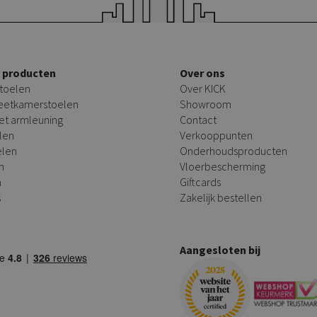
e producten
Over ons
toelen
Over KICK
 eetkamerstoelen
Showroom
et armleuning
Contact
len
Verkooppunten
elen
Onderhoudsproducten
n
Vloerbescherming
n
Giftcards
s
Zakelijk bestellen
Aangesloten bij