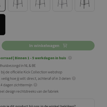
In winkelwagen
oorraad
| Binnen 1 - 5 werkdagen in huis
 thuisbezorgd in NL & BE
 bij de officiële Kick Collection webshop
veilig hoe jij wilt: direct, achteraf of in 3 delen
 14 dagen zichttermijn
eel design rechtstreeks van de fabriek
om je dit product bij ons in de winkel bekijken?