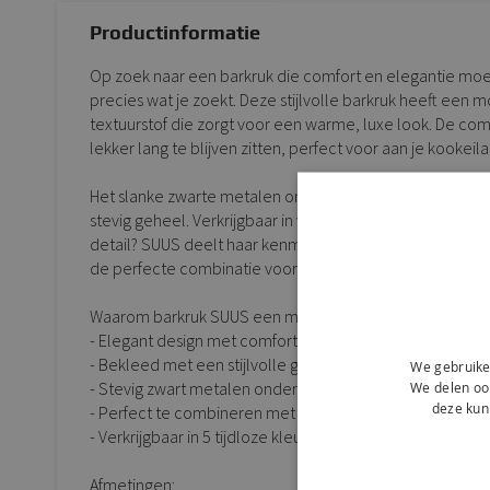
Productinformatie
Op zoek naar een barkruk die comfort en elegantie moe
precies wat je zoekt. Deze stijlvolle barkruk heeft een
textuurstof die zorgt voor een warme, luxe look. De com
lekker lang te blijven zitten, perfect voor aan je kookeil
Het slanke zwarte metalen onderstel geeft SUUS een luc
stevig geheel. Verkrijgbaar in vijf tijdloze kleuren die on
detail? SUUS deelt haar kenmerkende ontwerp met bes
de perfecte combinatie voor een harmonieus interieur.
Waarom barkruk SUUS een musthave is:
- Elegant design met comfortabele zitting en armleunin
- Bekleed met een stijlvolle gemêleerde textuurstof
We gebruike
- Stevig zwart metalen onderstel voor een moderne lo
We delen ook
deze kun
- Perfect te combineren met eetkamerstoel GUUS
- Verkrijgbaar in 5 tijdloze kleuren
Afmetingen: