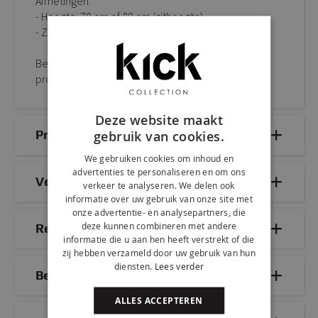
Afmetingen:
- Hoogte: 70 cm of 80 cm (zithoogte)
- Zitting: D 36 cm x B 36 cm
Bestel KICK barkruk RIGA eenvoudig online of kom
proefzitten in onze showroom.
Deze website maakt
Productdetails
gebruik van cookies.
We gebruiken cookies om inhoud en
advertenties te personaliseren en om ons
Veelgestelde vragen
verkeer te analyseren. We delen ook
informatie over uw gebruik van onze site met
onze advertentie- en analysepartners, die
deze kunnen combineren met andere
Reviews
informatie die u aan hen heeft verstrekt of die
zij hebben verzameld door uw gebruik van hun
diensten.
Lees verder
Bezorg- & retourinformatie
ALLES ACCEPTEREN