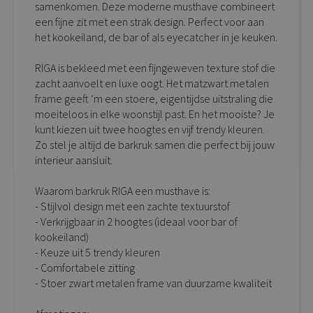
samenkomen. Deze moderne musthave combineert
een fijne zit met een strak design. Perfect voor aan
het kookeiland, de bar of als eyecatcher in je keuken.
RIGA is bekleed met een fijngeweven texture stof die
zacht aanvoelt en luxe oogt. Het matzwart metalen
frame geeft ‘m een stoere, eigentijdse uitstraling die
moeiteloos in elke woonstijl past. En het mooiste? Je
kunt kiezen uit twee hoogtes en vijf trendy kleuren.
Zo stel je altijd de barkruk samen die perfect bij jouw
interieur aansluit.
Waarom barkruk RIGA een musthave is:
- Stijlvol design met een zachte textuurstof
- Verkrijgbaar in 2 hoogtes (ideaal voor bar of
kookeiland)
- Keuze uit 5 trendy kleuren
- Comfortabele zitting
- Stoer zwart metalen frame van duurzame kwaliteit