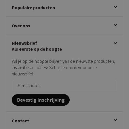
Bestellen
Populaire producten
Betalen & annuleren
Bezorgen & afhalen
Eetkamerstoelen
Ruilen & retourneren
Over ons
Draaibare eetkamerstoelen
Klachtafhandeling
Stoelen met armleuning
Disclaimer & Garantie
Over KICK
Beige stoelen
Algemene voorwaarden
Nieuwsbrief
Showroom
Taupe stoelen
Privacy policy
Als eerste op de hoogte
Contact
Tuinstoelen
Verkooppunten
Barkrukken
Wil je op de hoogte blijven van de nieuwste producten,
Onderhoudsproducten
Bijzettafels
inspiratie en acties? Schrijf je dan in voor onze
Vloerbescherming
nieuwsbrief!
Giftcards
Zakelijk bestellen
Bevestig inschrijving
Contact