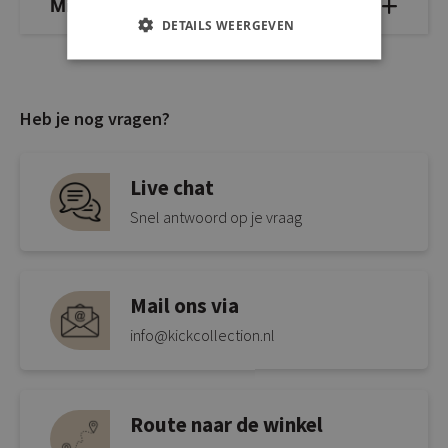
Mix & Match
DETAILS WEERGEVEN
Heb je nog vragen?
Live chat
Snel antwoord op je vraag
Mail ons via
info@kickcollection.nl
Route naar de winkel