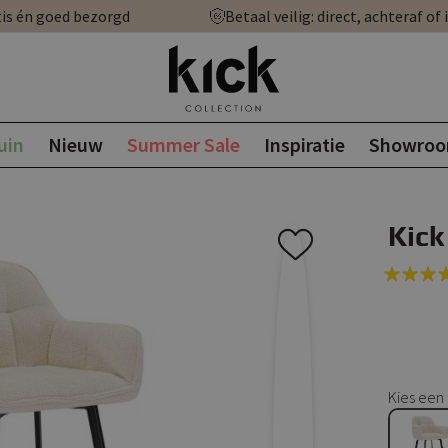
is én goed bezorgd
Betaal veilig: direct, achteraf of 
uin
Nieuw
Summer Sale
Inspiratie
Showro
Kick
Rating:
100
100
% of
Kies een 