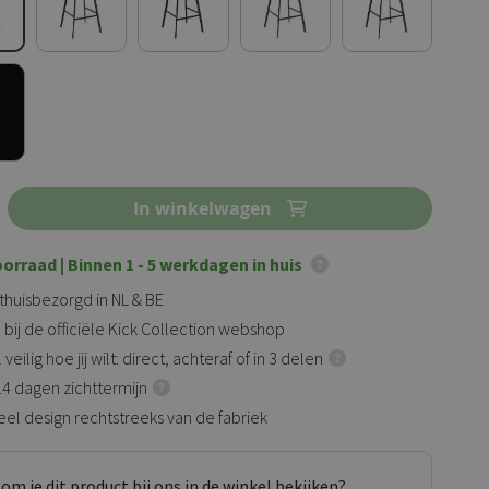
In winkelwagen
oorraad
| Binnen 1 - 5 werkdagen in huis
 thuisbezorgd in NL & BE
 bij de officiële Kick Collection webshop
veilig hoe jij wilt: direct, achteraf of in 3 delen
 14 dagen zichttermijn
eel design rechtstreeks van de fabriek
om je dit product bij ons in de winkel bekijken?