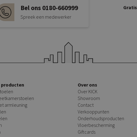
Bel ons 0180-660999
Grati
Spreek een medewerker
e producten
Over ons
toelen
Over KICK
 eetkamerstoelen
Showroom
et armleuning
Contact
len
Verkooppunten
elen
Onderhoudsproducten
n
Vloerbescherming
n
Giftcards