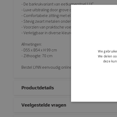
- De barkrukvariant van eetkamerstoel LUC
- Luxe uitstraling door grove chenille stof
- Comfortabele zitting met elegante rondingen
- Stevig zwart metalen onderstel
- Voorzien van praktische voetensteun
- Verkrijgbaar in diverse kleuren
Afmetingen:
- D55 x B54 x H 99 cm
We gebruike
- Zithoogte: 70 cm
We delen ook
deze kun
Bestel LYNN eenvoudig online of kom proefzitten in onz
Productdetails
Veelgestelde vragen