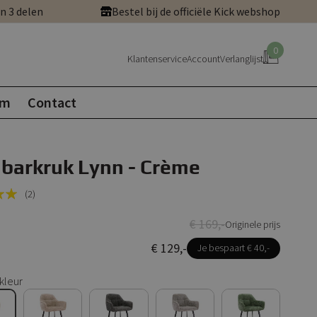
in 3 delen
Bestel bij de officiële Kick webshop
0
Klantenservice
Account
Verlanglijst
om
Contact
 barkruk Lynn - Crème
(2)
€ 169,-
Originele prijs
€ 129,-
Je bespaart € 40,-
kleur