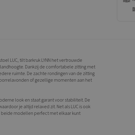
B
oel LUC, tilt barkruk LYNN het vertrouwde
landhoogte. Dankzij de comfortabele zitting met
iedere ruimte. De zachte rondingen van de zitting
e borrelavonden of gezellige momenten aan het
erne look en staat garant voor stabiliteit. De
rdoor je altijd relaxed zit. Net als LUC is ook
je beide modellen perfect met elkaar kunt