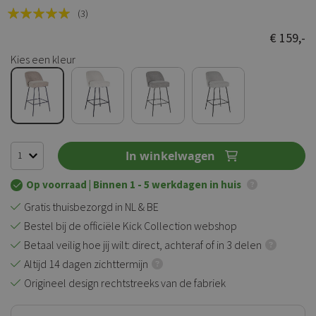
Rating:
(3)
100
100
% of
€ 159,-
Kies een kleur
In winkelwagen
Op voorraad
| Binnen 1 - 5 werkdagen in huis
Gratis thuisbezorgd in NL & BE
Bestel bij de officiële Kick Collection webshop
Betaal veilig hoe jij wilt: direct, achteraf of in 3 delen
Altijd 14 dagen zichttermijn
Origineel design rechtstreeks van de fabriek