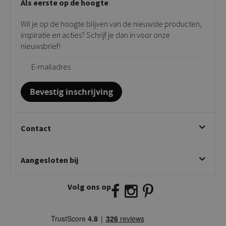
Als eerste op de hoogte
Contact
Tuinstoelen
Verkooppunten
Barkrukken
Wil je op de hoogte blijven van de nieuwste producten,
Onderhoudsproducten
Bijzettafels
inspiratie en acties? Schrijf je dan in voor onze
Vloerbescherming
nieuwsbrief!
Giftcards
Zakelijk bestellen
Bevestig inschrijving
Contact
Kick Collection
Aangesloten bij
Twijnstraweg 2
2941 BW Lekkerkerk
Volg ons op
E:
info@kickcollection.nl
T:
0180-660999