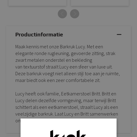
Productinformatie
Maak kennis met onze Barkruk Lucy. Met een
elegante ronde rugleuning, gevoerde zitting, strak
zwart metalen onderstel en bekleding
van textuurstof straalt Lucy een sfeer van luxe uit.
Deze barkruk voegt niet alleen stijl toe aan je ruimte,
maar biedt ook een zeer comfortabele zit.
Lucy heeft ook familie, Eetkamerstoel Britt. Britt en
Lucy delen dezelfde vormgeving, maar terwijl Britt
schittert als een eetkamerstoel, straalt Lucy als een
veelzijdige barkruk. Laat Lucy en Britt samenwerken
om jouw interieur een tijdloze elegantie te geven.