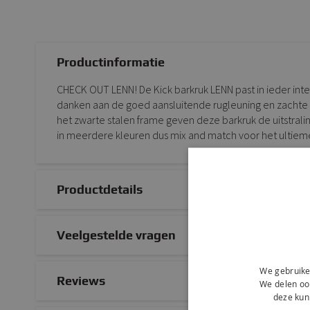
Productinformatie
CHECK OUT LENN! De Kick barkruk LENN past in ieder inter
danken aan de goed aansluitende rugleuning en zachte z
het zwarte stalen frame geven deze barkruk de uitstralin
in meerdere kleuren dus mix and match voor het ultieme
Productdetails
Veelgestelde vragen
We gebruike
Reviews
We delen ook
deze kun