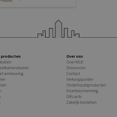
e producten
Over ons
toelen
Over KICK
 eetkamerstoelen
Showroom
et armleuning
Contact
len
Verkooppunten
elen
Onderhoudsproducten
n
Vloerbescherming
n
Giftcards
s
Zakelijk bestellen