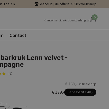
in 3 delen
Bestel bij de officiële Kick webshop
0
Klantenservice
Account
Verlanglijst
om
Contact
 barkruk Lenn velvet -
mpagne
(1)
€ 169,-
Originele prijs
€ 129,-
Je bespaart € 40,-
kleur