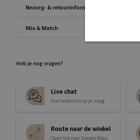
Bezorg- & retourinformatie
Mix & Match
Heb je nog vragen?
Live chat
Snel antwoord op je vraag
Route naar de winkel
Open link naar Google Maps