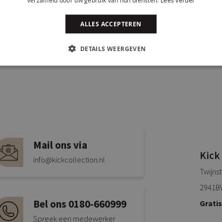
ALLES ACCEPTEREN
DETAILS WEERGEVEN
Mail ons via
Kick
info@kickcollection.nl
Twijns
2941B
Bel ons 0180-660999
Grati
Spreek een medewerker