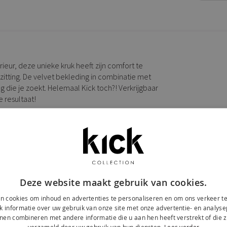
ieur, deze unieke kruk heeft zijn comfort te
itting. De velvet bekleding in combinatie met
g die je zoekt. Helemaal Kick toch?! Verkrijgbaar
 resultaat!
Deze website maakt gebruik van cookies.
n cookies om inhoud en advertenties te personaliseren en om ons verkeer te
 informatie over uw gebruik van onze site met onze advertentie- en analyse
nen combineren met andere informatie die u aan hen heeft verstrekt of die z
verzameld door uw gebruik van hun diensten.
Lees verder