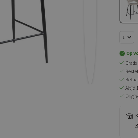
Op v
Gratis
Bestel
Betaal 
Altijd
Origin
K
B