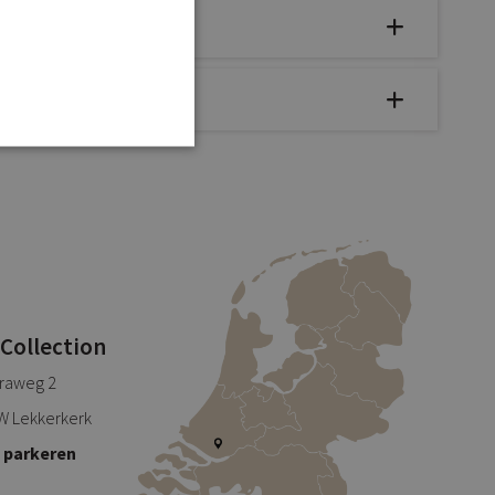
 Collection
traweg 2
W Lekkerkerk
s parkeren