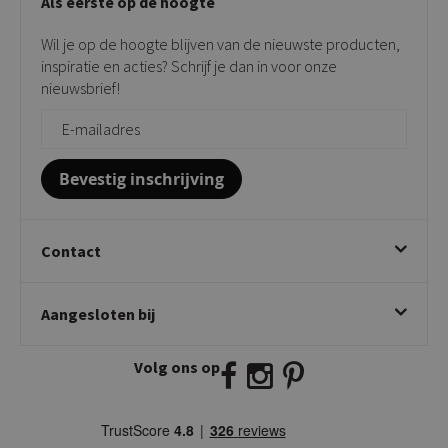
Als eerste op de hoogte
Contact
Tuinstoelen
Verkooppunten
Barkrukken
Wil je op de hoogte blijven van de nieuwste producten,
Onderhoudsproducten
Bijzettafels
inspiratie en acties? Schrijf je dan in voor onze
Vloerbescherming
nieuwsbrief!
Giftcards
Zakelijk bestellen
Bevestig inschrijving
Contact
Kick Collection
Aangesloten bij
Twijnstraweg 2
2941 BW Lekkerkerk
Volg ons op
E:
info@kickcollection.nl
T:
0180-660999