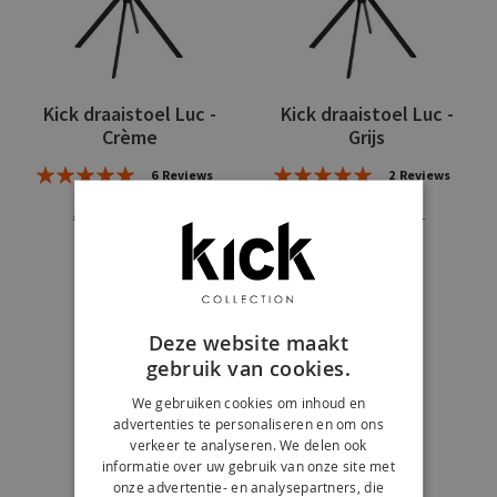
Kick draaistoel Luc -
Kick draaistoel Luc -
Crème
Grijs
Rating:
Rating:
6
Reviews
2
Reviews
100%
100%
€ 129,-
€ 129,-
€ 179,-
€ 179,-
+
+
Deze website maakt
gebruik van cookies.
We gebruiken cookies om inhoud en
advertenties te personaliseren en om ons
verkeer te analyseren. We delen ook
informatie over uw gebruik van onze site met
onze advertentie- en analysepartners, die