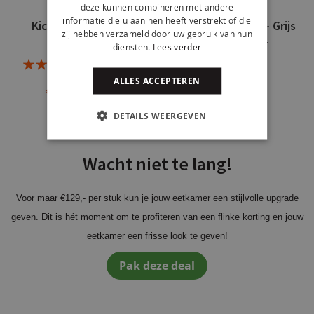
deze kunnen combineren met andere
informatie die u aan hen heeft verstrekt of die
Kick barkruk Lynn -
Kick barkruk Lynn - Grijs
zij hebben verzameld door uw gebruik van hun
Crème
€ 129,-
€ 169,-
diensten.
Lees verder
Rating:
+
2
Reviews
90%
ALLES ACCEPTEREN
€ 129,-
€ 169,-
+
DETAILS WEERGEVEN
Wacht niet te lang!
Voor maar €129,- per stuk kun je jouw eetkamer een stijlvolle upgrade
geven. Dit is hét moment om te profiteren van een flinke korting en jouw
eetkamer een frisse look te geven!
Pak deze deal