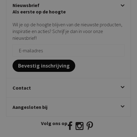
Beige stoelen
Algemene voorwaarden
Nieuwsbrief
Showroom
Taupe stoelen
Privacy policy
Als eerste op de hoogte
Contact
Tuinstoelen
Verkooppunten
Barkrukken
Wil je op de hoogte blijven van de nieuwste producten,
Onderhoudsproducten
Bijzettafels
inspiratie en acties? Schrijf je dan in voor onze
Vloerbescherming
nieuwsbrief!
Giftcards
Zakelijk bestellen
Bevestig inschrijving
Contact
Kick Collection
Aangesloten bij
Twijnstraweg 2
2941 BW Lekkerkerk
Volg ons op
E:
info@kickcollection.nl
T:
0180-660999