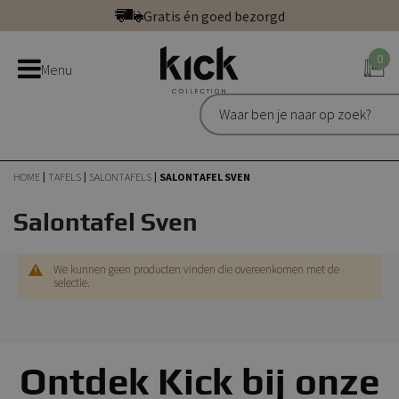
Ga
Gratis én goed bezorgd
direct
Betaal veilig: direct, achteraf of in 3 delen
door
0
Bestel bij de officiële Kick webshop
Menu
naar
Uitstekend | 300+ reviews
de
Gratis én goed bezorgd
inhoud
HOME
TAFELS
SALONTAFELS
SALONTAFEL SVEN
Salontafel Sven
We kunnen geen producten vinden die overeenkomen met de
selectie.
Ontdek Kick bij onze