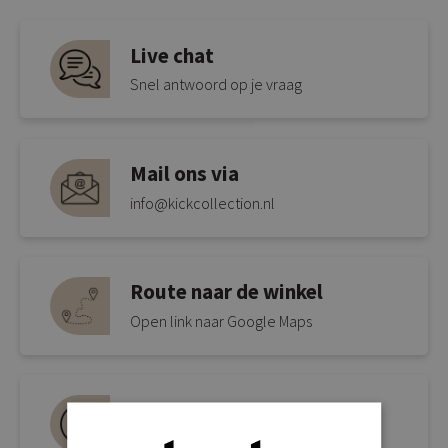
Live chat
Snel antwoord op je vraag
Mail ons via
info@kickcollection.nl
Route naar de winkel
Open link naar Google Maps
Bel ons 0180-660999
Spreek een medewerker