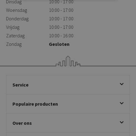
Dinsdag
10:00 - 17:00
Woensdag
10:00 - 17:00
Donderdag
10:00 - 17:00
Vrijdag
10:00 - 17:00
Zaterdag
10:00 - 16:00
Zondag
Gesloten
Service
Bestellen
Populaire producten
Betalen & annuleren
Bezorgen & afhalen
Eetkamerstoelen
Ruilen & retourneren
Over ons
Draaibare eetkamerstoelen
Klachtafhandeling
Stoelen met armleuning
Disclaimer & Garantie
Over KICK