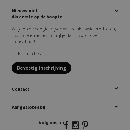
Disclaimer & Garantie
Over KICK
Beige stoelen
Algemene voorwaarden
Nieuwsbrief
Showroom
Taupe stoelen
Privacy policy
Als eerste op de hoogte
Contact
Tuinstoelen
Verkooppunten
Barkrukken
Wil je op de hoogte blijven van de nieuwste producten,
Onderhoudsproducten
Bijzettafels
inspiratie en acties? Schrijf je dan in voor onze
Vloerbescherming
nieuwsbrief!
Giftcards
Zakelijk bestellen
Bevestig inschrijving
Contact
Kick Collection
Aangesloten bij
Twijnstraweg 2
2941 BW Lekkerkerk
Volg ons op
E:
info@kickcollection.nl