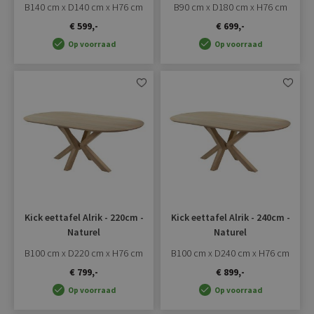
B140 cm x D140 cm x H76 cm
B90 cm x D180 cm x H76 cm
€ 599,-
€ 699,-
Op voorraad
Op voorraad
Aan
Aan
verlanglijst
verlangli
toevoegen
toevoe
Kick eettafel Alrik - 220cm -
Kick eettafel Alrik - 240cm -
Naturel
Naturel
B100 cm x D220 cm x H76 cm
B100 cm x D240 cm x H76 cm
€ 799,-
€ 899,-
Op voorraad
Op voorraad