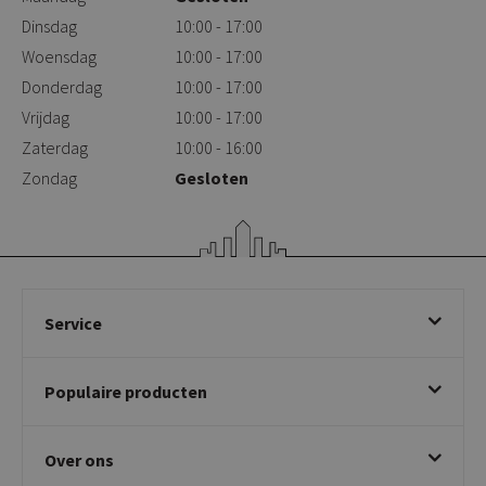
Dinsdag
10:00 - 17:00
Woensdag
10:00 - 17:00
Donderdag
10:00 - 17:00
Vrijdag
10:00 - 17:00
Zaterdag
10:00 - 16:00
Zondag
Gesloten
Service
Bestellen
Populaire producten
Betalen & annuleren
Bezorgen & afhalen
Eetkamerstoelen
Ruilen & retourneren
Over ons
Draaibare eetkamerstoelen
Klachtafhandeling
Stoelen met armleuning