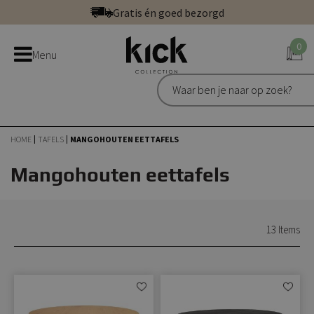
Ga
Betaal veilig: direct, achteraf of in 3 delen
direct
Bestel bij de officiële Kick webshop
door
0
Uitstekend | 300+ reviews
Menu
naar
Gratis én goed bezorgd
de
inhoud
HOME
TAFELS
MANGOHOUTEN EETTAFELS
Mangohouten eettafels
13
Items
Aan
Aan
verlanglijst
verlangli