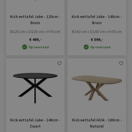
Kick eettafel Jake - 120cm -
Kick eettafel Jake - 140cm -
Bruin
Bruin
B120 cm x D120 cm x H76 cm
B140 cm x D140 cm x H76 cm
€ 499,-
€ 599,-
Op voorraad
Op voorraad
Aan
Aan
verlanglijst
verlangli
toevoegen
toevoe
Kick eettafel Jake - 140cm -
Kick eettafel Alrik - 180cm -
Zwart
Naturel