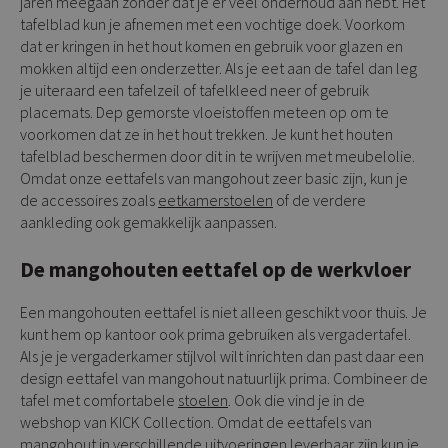
jaren meegaan zonder dat je er veel onderhoud aan hebt. Het
tafelblad kun je afnemen met een vochtige doek. Voorkom
dat er kringen in het hout komen en gebruik voor glazen en
mokken altijd een onderzetter. Als je eet aan de tafel dan leg
je uiteraard een tafelzeil of tafelkleed neer of gebruik
placemats. Dep gemorste vloeistoffen meteen op om te
voorkomen dat ze in het hout trekken. Je kunt het houten
tafelblad beschermen door dit in te wrijven met meubelolie.
Omdat onze eettafels van mangohout zeer basic zijn, kun je
de accessoires zoals
eetkamerstoelen
of de verdere
aankleding ook gemakkelijk aanpassen.
De mangohouten eettafel op de werkvloer
Een mangohouten eettafel is niet alleen geschikt voor thuis. Je
kunt hem op kantoor ook prima gebruiken als vergadertafel.
Als je je vergaderkamer stijlvol wilt inrichten dan past daar een
design eettafel van mangohout natuurlijk prima. Combineer de
tafel met comfortabele
stoelen
. Ook die vind je in de
webshop van KICK Collection. Omdat de eettafels van
mangohout in verschillende uitvoeringen leverbaar zijn kun je