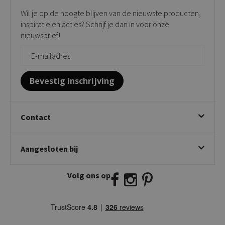
Verkooppunten
Barkrukken
Wil je op de hoogte blijven van de nieuwste producten,
Onderhoudsproducten
Bijzettafels
inspiratie en acties? Schrijf je dan in voor onze
Vloerbescherming
nieuwsbrief!
Giftcards
Zakelijk bestellen
Bevestig inschrijving
Contact
Kick Collection
Aangesloten bij
Twijnstraweg 2
2941 BW Lekkerkerk
Volg ons op
E:
info@kickcollection.nl
T:
0180-660999