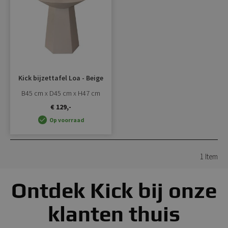
toevoegen
Kick bijzettafel Loa - Beige
B45 cm x D45 cm x H47 cm
€ 129,-
Op voorraad
1
Item
Ontdek Kick bij onze
klanten thuis