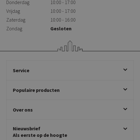
Donderdag
10:00 - 17:00
Vrijdag
10:00 - 17:00
Zaterdag
10:00 - 16:00
Zondag
Gesloten
Service
Bestellen
Populaire producten
Betalen & annuleren
Bezorgen & afhalen
Eetkamerstoelen
Ruilen & retourneren
Over ons
Draaibare eetkamerstoelen
Klachtafhandeling
Stoelen met armleuning
Disclaimer & Garantie
Over KICK
Beige stoelen
Algemene voorwaarden
Nieuwsbrief
Showroom
Taupe stoelen
Privacy policy
Als eerste op de hoogte
Contact
Tuinstoelen