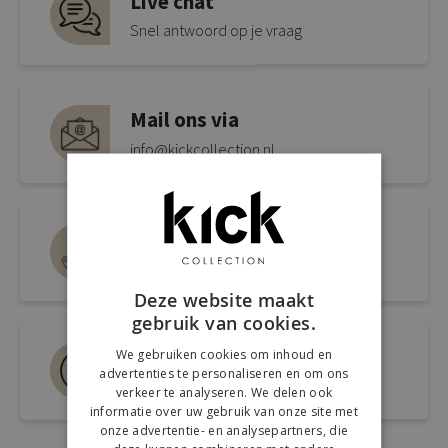
Live chat
Snel antwoord op je vraag
Mail ons via
info@kickcollection.nl
Route naar de winkel
Open link naar Google Maps
Deze website maakt
gebruik van cookies.
Bel ons 0180-660999
We gebruiken cookies om inhoud en
advertenties te personaliseren en om ons
Spreek een medewerker
verkeer te analyseren. We delen ook
informatie over uw gebruik van onze site met
onze advertentie- en analysepartners, die