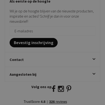
Als eerste op de hoogte
Contact
Tuinstoelen
Verkooppunten
Barkrukken
Wil je op de hoogte blijven van de nieuwste producten,
Onderhoudsproducten
Bijzettafels
inspiratie en acties? Schrijf je dan in voor onze
Vloerbescherming
nieuwsbrief!
Giftcards
Zakelijk bestellen
Bevestig inschrijving
Contact
Kick Collection
Aangesloten bij
Twijnstraweg 2
2941 BW Lekkerkerk
Volg ons op
E:
info@kickcollection.nl
T:
0180-660999