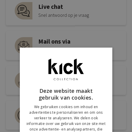
Live chat
Snel antwoord op je vraag
Mail ons via
info@kickcollection.nl
Route naar de winkel
Open link naar Google Maps
Deze website maakt
gebruik van cookies.
We gebruiken cookies om inhoud en
Bel ons 0180-660999
advertenties te personaliseren en om ons
verkeer te analyseren. We delen ook
Spreek een medewerker
informatie over uw gebruik van onze site met
onze advertentie- en analysepartners, die