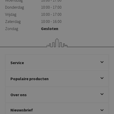
Donderdag
10:00 - 17:00
Vrijdag
10:00 - 17:00
Zaterdag
10:00 - 16:00
Zondag
Gesloten
Service
Bestellen
Populaire producten
Betalen & annuleren
Bezorgen & afhalen
Eetkamerstoelen
Ruilen & retourneren
Over ons
Draaibare eetkamerstoelen
Klachtafhandeling
Stoelen met armleuning
Disclaimer & Garantie
Over KICK
Beige stoelen
Algemene voorwaarden
Nieuwsbrief
Showroom
Taupe stoelen
Privacy policy